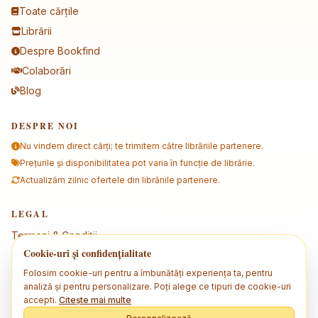
Toate cărțile
Librării
Despre Bookfind
Colaborări
Blog
DESPRE NOI
Nu vindem direct cărți; te trimitem către librăriile partenere.
Prețurile și disponibilitatea pot varia în funcție de librărie.
Actualizăm zilnic ofertele din librăriile partenere.
LEGAL
Termeni & Condiții
Cookie-uri și confidențialitate
Politica de confidențialitate
Folosim cookie-uri pentru a îmbunătăți experiența ta, pentru
Politica de cookies
analiză și pentru personalizare. Poți alege ce tipuri de cookie-uri
ANPC
accepti.
Citește mai multe