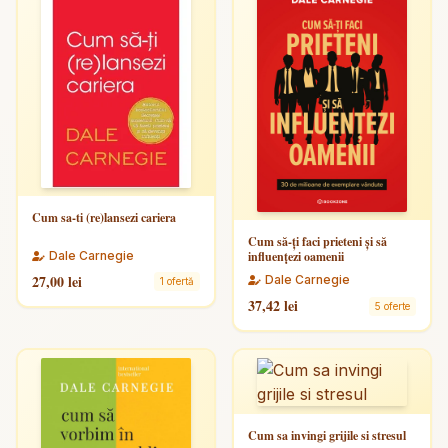
Cum sa-ti (re)lansezi cariera
Cum să-ți faci prieteni și să
Dale Carnegie
influențezi oamenii
27,00 lei
Dale Carnegie
1 ofertă
37,42 lei
5 oferte
Cum sa invingi grijile si stresul