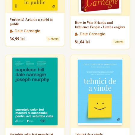
Vorbeste! Arta de a vorbi in
How to Win Friends and
public
Influence People - Limba engleza
Dale Carnegie
Dale Carnegie
36,99 lei
6 oferte
81,04 lei
1 ofertă
Secretele celor trei maestri ai
Tehnici de a vinde