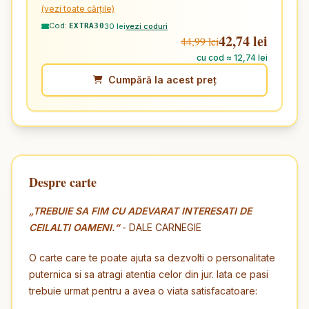
(vezi toate cărțile)
Cod:
30 lei
vezi coduri
EXTRA30
42,74 lei
44,99 lei
cu cod ≈ 12,74 lei
Cumpără la acest preț
Despre carte
„TREBUIE SA FIM CU ADEVARAT INTERESATI DE
CEILALTI OAMENI.“
- DALE CARNEGIE
O carte care te poate ajuta sa dezvolti o personalitate
puternica si sa atragi atentia celor din jur. Iata ce pasi
trebuie urmat pentru a avea o viata satisfacatoare: