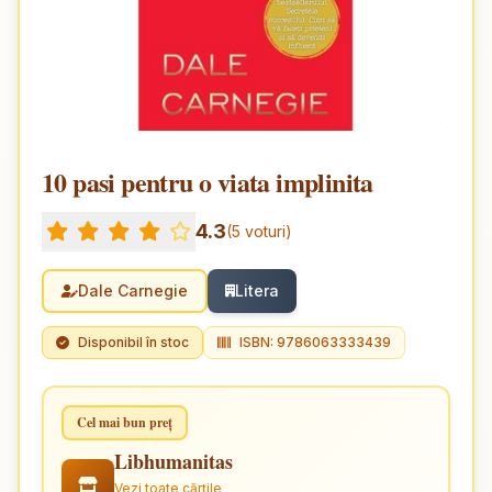
10 pasi pentru o viata implinita
4.3
(5 voturi)
Dale Carnegie
Litera
Disponibil în stoc
ISBN: 9786063333439
Cel mai bun preț
Libhumanitas
Vezi toate cărțile