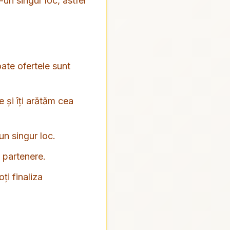
-un singur loc, astfel
oate ofertele sunt
 și îți arătăm cea
-un singur loc.
e partenere.
ți finaliza