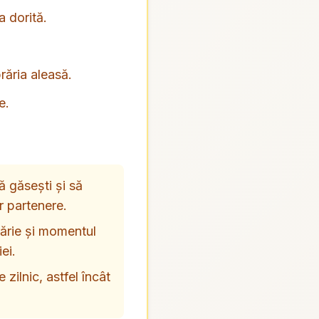
a dorită.
răria aleasă.
e.
 găsești și să
or partenere.
brărie și momentul
ei.
 zilnic, astfel încât