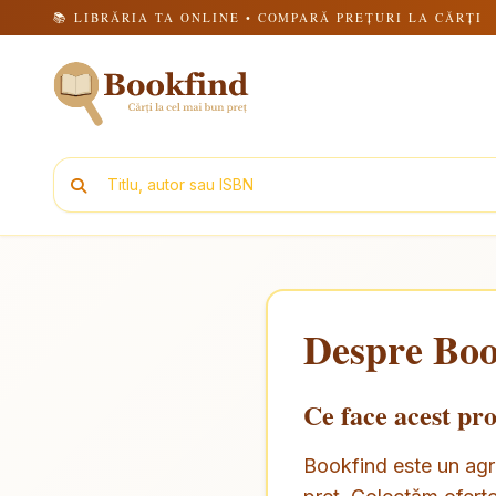
📚 LIBRĂRIA TA ONLINE • COMPARĂ PREȚURI LA CĂRȚI
Despre Boo
Ce face acest pro
Bookfind este un agre