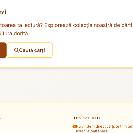
ezi
oarea ta lectură? Explorează colecția noastră de cărți
itura dorită.
Caută cărți
E
DESPRE NOI
Nu vindem direct cărți; te trimite
librăriile partenere.