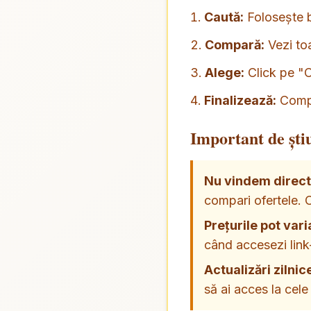
Caută:
Folosește b
Compară:
Vezi toat
Alege:
Click pe "Cu
Finalizează:
Comple
Important de ști
Nu vindem direct 
compari ofertele. C
Prețurile pot vari
când accesezi link-
Actualizări zilnic
să ai acces la cele