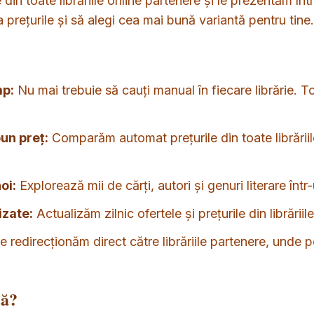
din toate librăriile online partenere și le prezentăm într
 prețurile și să alegi cea mai bună variantă pentru tine.
mp:
Nu mai trebuie să cauți manual în fiecare librărie. T
un preț:
Comparăm automat prețurile din toate librăriile
oi:
Explorează mii de cărți, autori și genuri literare într
izate:
Actualizăm zilnic ofertele și prețurile din librăriil
 redirecționăm direct către librăriile partenere, unde po
ză?