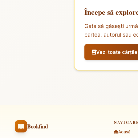
Începe să explor
Gata să găsești următ
cartea, autorul sau ed
Vezi toate cărțile
NAVIGAR
Bookfind
Acasă