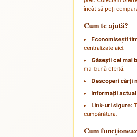
preț. Colectăm oferte 
încât să poți compara
Cum te ajută?
Economisești ti
centralizate aici.
Găsești cel mai b
mai bună ofertă.
Descoperi cărți n
Informații actual
Link-uri sigure:
Te
cumpărătura.
Cum funcționea