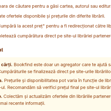
ara de căutare pentru a găsi cartea, autorul sau editur
e ofertele disponibile și prețurile din diferite librării.
mpără la acest preț" pentru a fi redirecționat către lib
tează cumpărătura direct pe site-ul librăriei partener
ut
cărți.
Bookfind este doar un agregator care te ajută să
umpărăturile se finalizează direct pe site-urile librăriil
a.
Prețurile și disponibilitatea pot varia în funcție de li
ul. Recomandăm să verifici prețul final pe site-ul librări
e.
Colectăm și actualizăm ofertele din librăriile partenere
 mai recente informații.