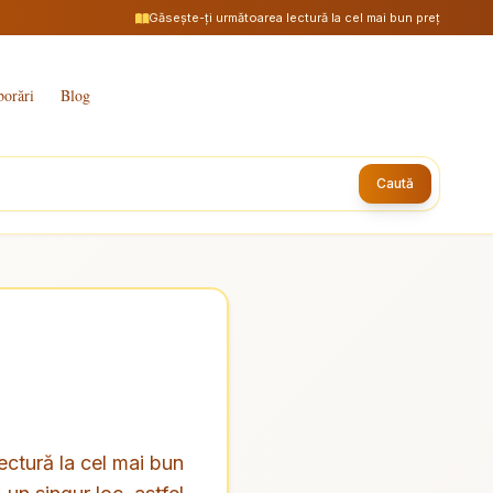
Găsește-ți următoarea lectură la cel mai bun preț
borări
Blog
Caută
ectură la cel mai bun