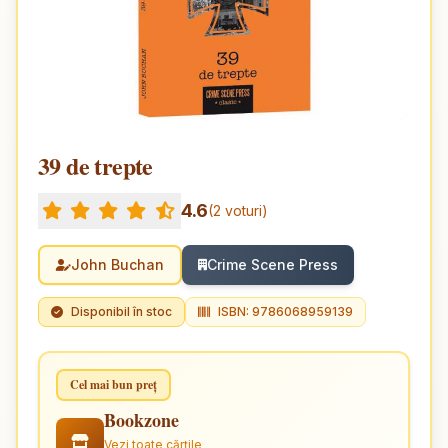
39 de trepte
4.6
(2 voturi)
John Buchan
Crime Scene Press
Disponibil în stoc
ISBN: 9786068959139
Cel mai bun preț
Bookzone
Vezi toate cărțile