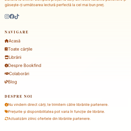
găsește-ți următoarea lectură perfectă la cel mai bun preț.
NAVIGARE
Acasă
Toate cărțile
Librării
Despre Bookfind
Colaborări
Blog
DESPRE NOI
Nu vindem direct cărți; te trimitem către librăriile partenere.
Prețurile și disponibilitatea pot varia în funcție de librărie.
Actualizăm zilnic ofertele din librăriile partenere.