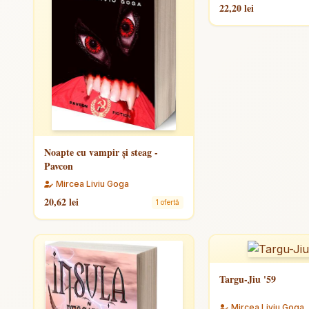
22,20 lei
Noapte cu vampir și steag -
Pavcon
Mircea Liviu Goga
20,62 lei
1 ofertă
Targu-Jiu '59
Mircea Liviu Goga