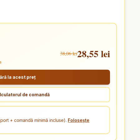
28,55 lei
38,06 lei
s
ă la acest preț
lculatorul de comandă
ansport + comandă minimă incluse).
Folosește