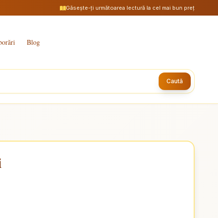
Găsește-ți următoarea lectură la cel mai bun preț
borări
Blog
Caută
i