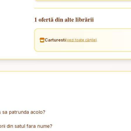
1 ofertă din alte librării
Carturesti
(vezi toate cărțile)
es sa patrunda acolo?
orii din satul fara nume?