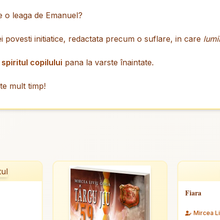
 ce o leaga de Emanuel?
 povesti initiatice, redactata precum o suflare, in care
lumi
a
spiritul copilului
pana la varste înaintate.
te mult timp!
Fiara
Mircea L