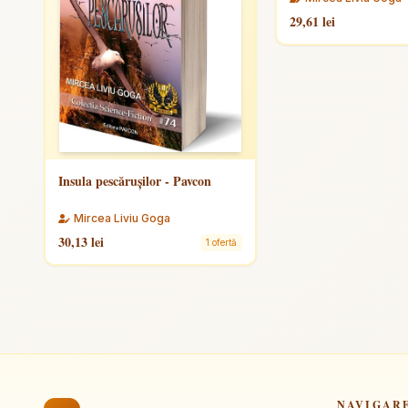
29,61 lei
Insula pescărușilor - Pavcon
Mircea Liviu Goga
30,13 lei
1 ofertă
NAVIGAR