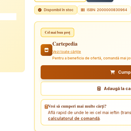
Disponibil în stoc
ISBN: 2000000830964
Cel mai bun preț
Cartepedia
Vezi toate cărțile
Pentru a beneficia de ofertă, comandă mai jo
Cumpăr
Adaugă la ca
Vrei să cumperi mai multe cărți?
Află rapid de unde le iei cel mai ieftin (tr
calculatorul de comandă
.