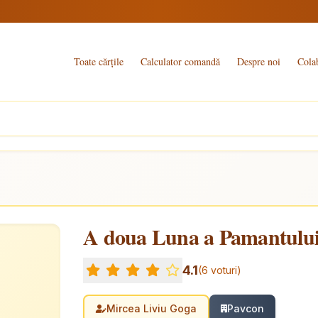
Toate cărțile
Calculator comandă
Despre noi
Cola
A doua Luna a Pamantulu
4.1
(6 voturi)
Mircea Liviu Goga
Pavcon