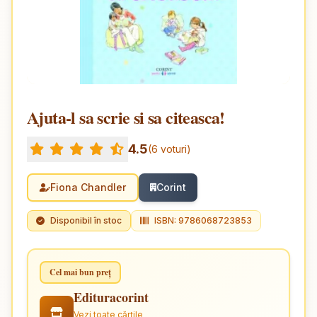
Ajuta-l sa scrie si sa citeasca!
4.5
(6 voturi)
Fiona Chandler
Corint
Disponibil în stoc
ISBN: 9786068723853
Cel mai bun preț
Edituracorint
Vezi toate cărțile