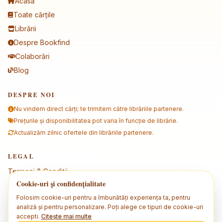
Acasă
Toate cărțile
Librării
Despre Bookfind
Colaborări
Blog
DESPRE NOI
Nu vindem direct cărți; te trimitem către librăriile partenere.
Prețurile și disponibilitatea pot varia în funcție de librărie.
Actualizăm zilnic ofertele din librăriile partenere.
LEGAL
Termeni & Condiții
Cookie-uri și confidențialitate
Politica de confidențialitate
Folosim cookie-uri pentru a îmbunătăți experiența ta, pentru
Politica de cookies
analiză și pentru personalizare. Poți alege ce tipuri de cookie-uri
ANPC
accepti.
Citește mai multe