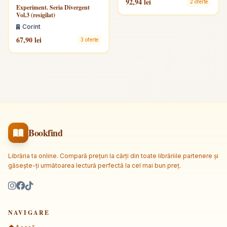
92,94 lei
2 oferte
Experiment. Seria Divergent
Vol.3 (resigilat)
Corint
67,90 lei
3 oferte
Bookfind
Librăria ta online. Compară prețuri la cărți din toate librăriile partenere și
găsește-ți următoarea lectură perfectă la cel mai bun preț.
NAVIGARE