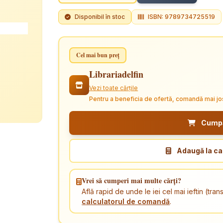
Disponibil în stoc
ISBN: 9789734725519
Cel mai bun preț
Librariadelfin
Vezi toate cărțile
Pentru a beneficia de ofertă, comandă mai jo
Cumpăr
Adaugă la ca
Vrei să cumperi mai multe cărți?
Află rapid de unde le iei cel mai ieftin (tr
calculatorul de comandă
.