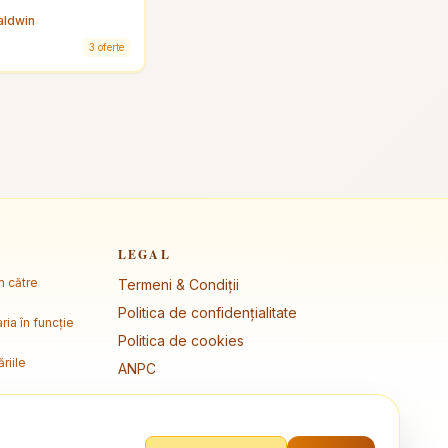
aldwin
3 oferte
LEGAL
m către
Termeni & Condiții
Politica de confidențialitate
ria în funcție
Politica de cookies
riile
ANPC