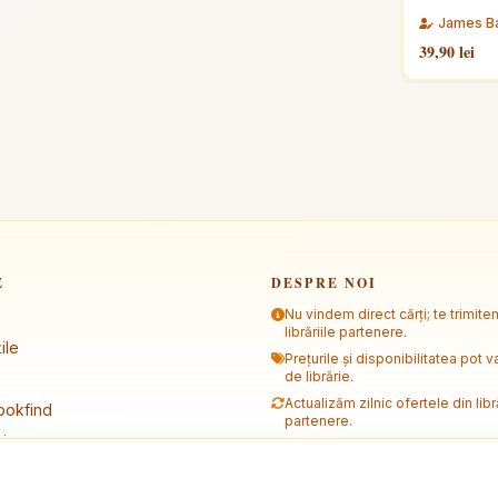
James B
39,90 lei
E
DESPRE NOI
Nu vindem direct cărți; te trimite
librăriile partenere.
ile
Prețurile și disponibilitatea pot va
de librărie.
Actualizăm zilnic ofertele din libră
ookfind
partenere.
i