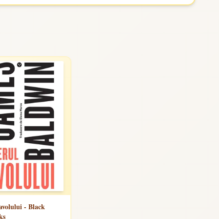
avolului - Black
ks