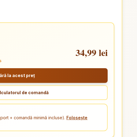
34,99 lei
s
ă la acest preț
lculatorul de comandă
ansport + comandă minimă incluse).
Folosește