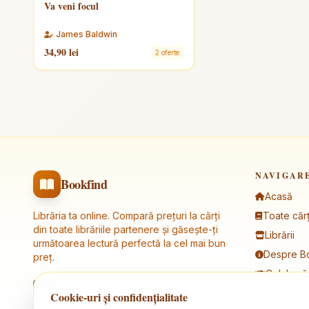
Va veni focul
James Baldwin
34,90 lei
2 oferte
NAVIGAR
Bookfind
Acasă
Librăria ta online. Compară prețuri la cărți
Toate cărț
din toate librăriile partenere și găsește-ți
Librării
următoarea lectură perfectă la cel mai bun
Despre B
preț.
Colaborăr
Blog
Cookie-uri și confidențialitate