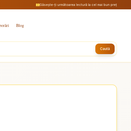
Găsește-ți următoarea lectură la cel mai bun preț
borări
Blog
Caută