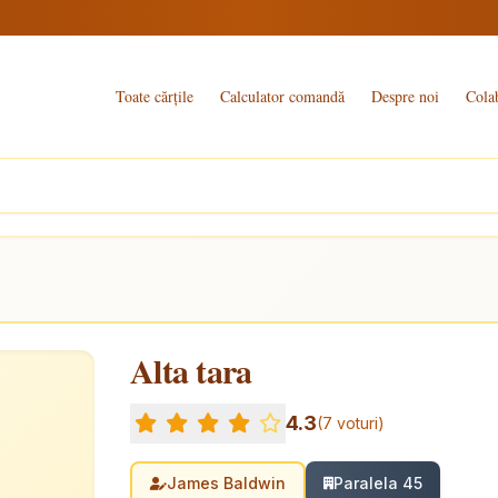
Toate cărțile
Calculator comandă
Despre noi
Cola
Alta tara
4.3
(7 voturi)
James Baldwin
Paralela 45