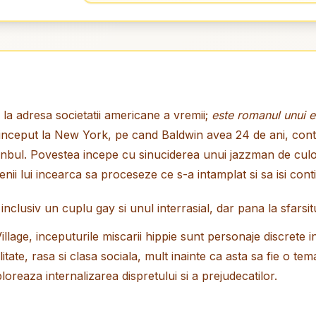
 la adresa societatii americane a vremii;
este romanul unui e
i), inceput la New York, pe cand Baldwin avea 24 de ani, co
a Istanbul. Povestea incepe cu sinuciderea unui jazzman de culo
etenii lui incearca sa proceseze ce s-a intamplat si sa isi conti
nclusiv un cuplu gay si unul interrasial, dar pana la sfarsit
illage, inceputurile miscarii hippie sunt personaje discrete
litate, rasa si clasa sociala, mult inainte ca asta sa fie o te
loreaza internalizarea dispretului si a prejudecatilor.