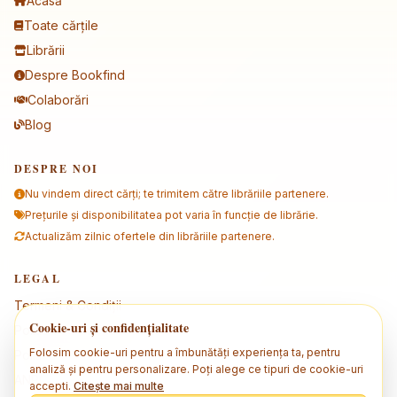
Acasă
Toate cărțile
Librării
Despre Bookfind
Colaborări
Blog
DESPRE NOI
Nu vindem direct cărți; te trimitem către librăriile partenere.
Prețurile și disponibilitatea pot varia în funcție de librărie.
Actualizăm zilnic ofertele din librăriile partenere.
LEGAL
Termeni & Condiții
Cookie-uri și confidențialitate
Politica de confidențialitate
Folosim cookie-uri pentru a îmbunătăți experiența ta, pentru
Politica de cookies
analiză și pentru personalizare. Poți alege ce tipuri de cookie-uri
ANPC
accepti.
Citește mai multe