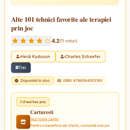
Alte 101 tehnici favorite ale terapiei
prin joc
4.2
(11 voturi)
Heidi Kaduson
Charles Schaefer
Trei
Disponibil în stoc
ISBN: 9786064003195
Cel mai bun preț
Carturesti
Vezi toate cărțile
Pentru a beneficia de ofertă, comandă mai jos