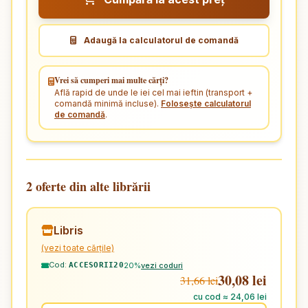
Adaugă la calculatorul de comandă
Vrei să cumperi mai multe cărți?
Află rapid de unde le iei cel mai ieftin (transport +
comandă minimă incluse).
Folosește calculatorul
de comandă
.
2 oferte din alte librării
Libris
(vezi toate cărțile)
Cod:
20%
vezi coduri
ACCESORII20
30,08 lei
31,66 lei
cu cod ≈ 24,06 lei