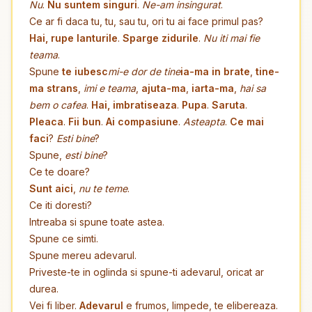
Nu
.
Nu suntem singuri
.
Ne-am insingurat
.
Ce ar fi daca tu, tu, sau tu, ori tu ai face primul pas?
Hai, rupe lanturile
.
Sparge zidurile
.
Nu iti mai fie
teama
.
Spune
te iubesc
mi-e dor de tine
ia-ma in brate
,
tine-
ma strans
,
imi e teama
,
ajuta-ma
,
iarta-ma
,
hai sa
bem o cafea
.
Hai, imbratiseaza
.
Pupa
.
Saruta
.
Pleaca
.
Fii bun
.
Ai compasiune
.
Asteapta
.
Ce mai
faci
?
Esti bine
?
Spune,
esti bine
?
Ce te doare?
Sunt aici
,
nu te teme
.
Ce iti doresti?
Intreaba si spune toate astea.
Spune ce simti.
Spune mereu adevarul.
Priveste-te in oglinda si spune-ti adevarul, oricat ar
durea.
Vei fi liber.
Adevarul
e frumos, limpede, te elibereaza.