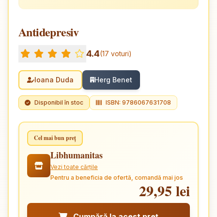
Antidepresiv
4.4
(17 voturi)
Ioana Duda
Herg Benet
Disponibil în stoc
ISBN: 9786067631708
Cel mai bun preț
Libhumanitas
Vezi toate cărțile
Pentru a beneficia de ofertă, comandă mai jos
29,95 lei
Cumpără la acest preț