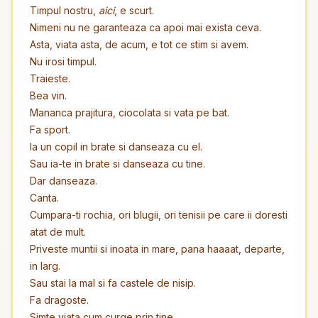
Timpul nostru,
aici
, e scurt.
Nimeni nu ne garanteaza ca apoi mai exista ceva.
Asta, viata asta, de acum, e tot ce stim si avem.
Nu irosi timpul.
Traieste.
Bea vin.
Mananca prajitura, ciocolata si vata pe bat.
Fa sport.
Ia un copil in brate si danseaza cu el.
Sau ia-te in brate si danseaza cu tine.
Dar danseaza.
Canta.
Cumpara-ti rochia, ori blugii, ori tenisii pe care ii doresti
atat de mult.
Priveste muntii si inoata in mare, pana haaaat, departe,
in larg.
Sau stai la mal si fa castele de nisip.
Fa dragoste.
Simte viata cum curge prin tine.