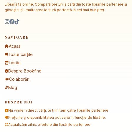
Librăria ta online. Compară prețuri la cărți din toate librăriile partenere și
găsește-ți următoarea lectură perfectă la cel mai bun preț.
NAVIGARE
Acasă
Toate cărțile
Librării
Despre Bookfind
Colaborări
Blog
DESPRE NOI
Nu vindem direct cărți; te trimitem către librăriile partenere.
Prețurile și disponibilitatea pot varia în funcție de librărie.
Actualizăm zilnic ofertele din librăriile partenere.