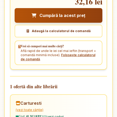
32,16 lei
Cumpără la acest preț
Adaugă la calculatorul de comandă
Vrei să cumperi mai multe cărți?
Află rapid de unde le iei cel mai ieftin (transport +
comandă minimă incluse).
Folosește calculatorul
de comandă
.
1 ofertă din alte librării
Carturesti
(vezi toate cărțile)
Cod:
20%
vezi coduri
4L9CLKBY