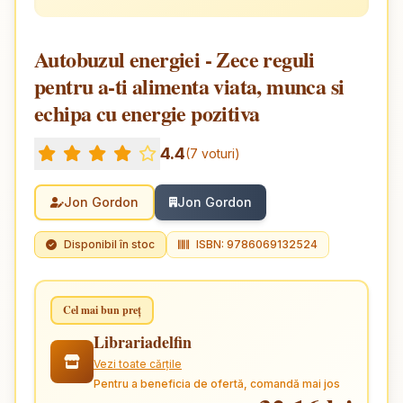
Autobuzul energiei - Zece reguli
pentru a-ti alimenta viata, munca si
echipa cu energie pozitiva
4.4
(7 voturi)
Jon Gordon
Jon Gordon
Disponibil în stoc
ISBN: 9786069132524
Cel mai bun preț
Librariadelfin
Vezi toate cărțile
Pentru a beneficia de ofertă, comandă mai jos