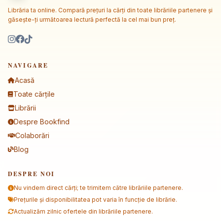
Librăria ta online. Compară prețuri la cărți din toate librăriile partenere și
găsește-ți următoarea lectură perfectă la cel mai bun preț.
NAVIGARE
Acasă
Toate cărțile
Librării
Despre Bookfind
Colaborări
Blog
DESPRE NOI
Nu vindem direct cărți; te trimitem către librăriile partenere.
Prețurile și disponibilitatea pot varia în funcție de librărie.
Actualizăm zilnic ofertele din librăriile partenere.