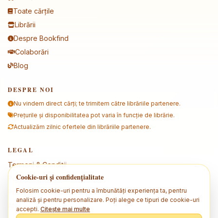
Toate cărțile
Librării
Despre Bookfind
Colaborări
Blog
DESPRE NOI
Nu vindem direct cărți; te trimitem către librăriile partenere.
Prețurile și disponibilitatea pot varia în funcție de librărie.
Actualizăm zilnic ofertele din librăriile partenere.
LEGAL
Termeni & Condiții
Cookie-uri și confidențialitate
Politica de confidențialitate
Folosim cookie-uri pentru a îmbunătăți experiența ta, pentru
Politica de cookies
analiză și pentru personalizare. Poți alege ce tipuri de cookie-uri
ANPC
accepti.
Citește mai multe