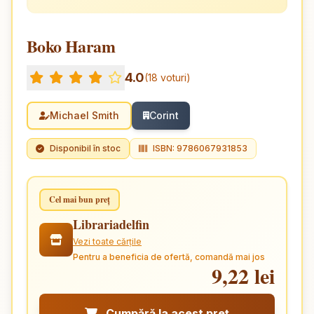
Boko Haram
4.0
(18 voturi)
Michael Smith
Corint
Disponibil în stoc
ISBN: 9786067931853
Cel mai bun preț
Librariadelfin
Vezi toate cărțile
Pentru a beneficia de ofertă, comandă mai jos
9,22 lei
Cumpără la acest preț