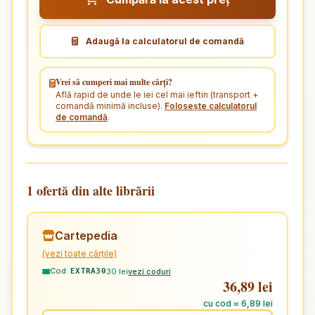
Adaugă la calculatorul de comandă
Vrei să cumperi mai multe cărți?
Află rapid de unde le iei cel mai ieftin (transport +
comandă minimă incluse).
Folosește calculatorul
de comandă
.
1 ofertă din alte librării
Cartepedia
(vezi toate cărțile)
Cod:
30 lei
vezi coduri
EXTRA30
36,89 lei
cu cod ≈ 6,89 lei