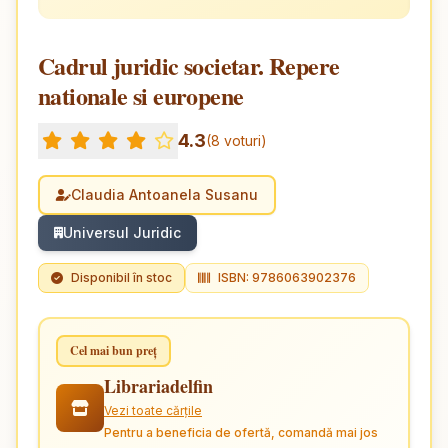
Cadrul juridic societar. Repere
nationale si europene
4.3
(8 voturi)
Claudia Antoanela Susanu
Universul Juridic
Disponibil în stoc
ISBN: 9786063902376
Cel mai bun preț
Librariadelfin
Vezi toate cărțile
Pentru a beneficia de ofertă, comandă mai jos