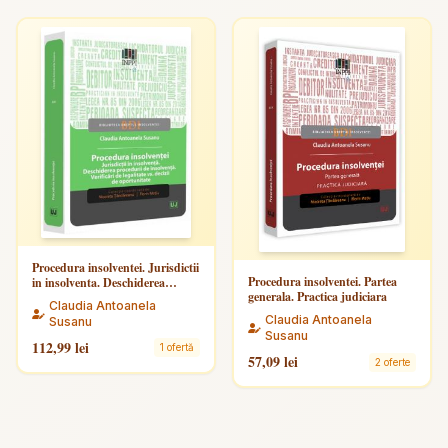
Procedura insolventei. Jurisdictii
Procedura insolventei. Partea
in insolventa. Deschiderea
generala. Practica judiciara
procedurii de insolventa.
Claudia Antoanela
Verificari de legalitate vs. decizii
Claudia Antoanela
Susanu
de oportunitate
Susanu
112,99 lei
1 ofertă
57,09 lei
2 oferte