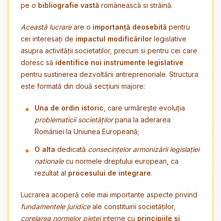
pe o
bibliografie vastă
românească si străină.
Această lucrare
are o
importanță deosebită
pentru
cei interesați de
impactul modificărilor
legislative
asupra activității societatilor, precum si pentru cei care
doresc să
identifice noi instrumente legislative
pentru sustinerea dezvoltării antreprenoriale. Structura
este formată din două secțiuni majore:
Una de ordin istoric
, care urmărește evoluția
problematicii societăților
pana la aderarea
României la Uniunea Europeană;
O alta
dedicată
consecințelor armonizării legislației
nationale
cu normele dreptului european, ca
rezultat al
procesului de integrare
.
Lucrarea acoperă cele mai importante aspecte privind
fundamentele juridice
ale constituirii societăților,
corelarea normelor pieței
interne cu
principiile si