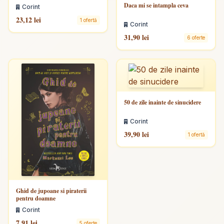
Daca mi se intampla ceva
Corint
23,12 lei
1 ofertă
Corint
31,90 lei
6 oferte
50 de zile inainte de sinucidere
Corint
39,90 lei
1 ofertă
Ghid de jupoane si piraterii
pentru doamne
Corint
7,91 lei
5 oferte