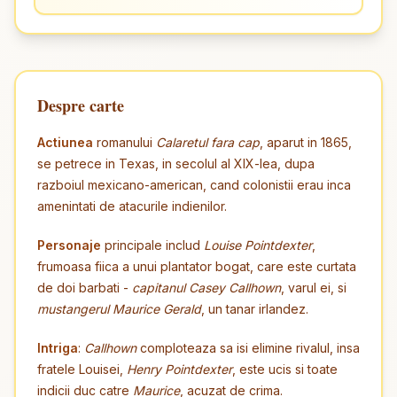
Despre carte
Actiunea
romanului
Calaretul fara cap
, aparut in 1865,
se petrece in Texas, in secolul al XIX-lea, dupa
razboiul mexicano-american, cand colonistii erau inca
amenintati de atacurile indienilor.
Personaje
principale includ
Louise Pointdexter
,
frumoasa fiica a unui plantator bogat, care este curtata
de doi barbati -
capitanul Casey Callhown
, varul ei, si
mustangerul Maurice Gerald
, un tanar irlandez.
Intriga
:
Callhown
comploteaza sa isi elimine rivalul, insa
fratele Louisei,
Henry Pointdexter
, este ucis si toate
indicii duc catre
Maurice
, acuzat de crima.