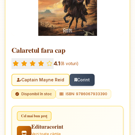
Calaretul fara cap
4.1
(8 voturi)
Captain Mayne Reid
Corint
Disponibil în stoc
ISBN: 9786067933390
Cel mai bun preț
Edituracorint
Vezi toate cărțile