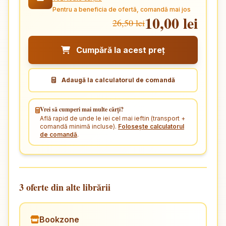
Pentru a beneficia de ofertă, comandă mai jos
10,00 lei
26,50 lei
Cumpără la acest preț
Adaugă la calculatorul de comandă
Vrei să cumperi mai multe cărți?
Află rapid de unde le iei cel mai ieftin (transport +
comandă minimă incluse).
Folosește calculatorul
de comandă
.
3 oferte din alte librării
Bookzone