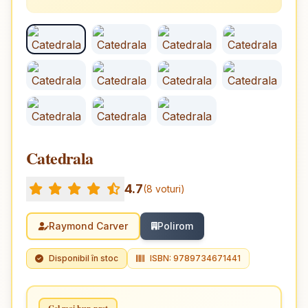
Catedrala
4.7
(8 voturi)
Raymond Carver
Polirom
Disponibil în stoc
ISBN: 9789734671441