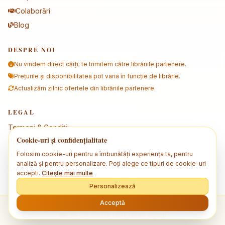
Colaborări
Blog
DESPRE NOI
Nu vindem direct cărți; te trimitem către librăriile partenere.
Prețurile și disponibilitatea pot varia în funcție de librărie.
Actualizăm zilnic ofertele din librăriile partenere.
LEGAL
Termeni & Condiții
Cookie-uri și confidențialitate
Politica de confidențialitate
Folosim cookie-uri pentru a îmbunătăți experiența ta, pentru
Politica de cookies
analiză și pentru personalizare. Poți alege ce tipuri de cookie-uri
ANPC
accepti.
Citește mai multe
Personalizează
Acceptă
© 2026 Bookfind. Toate drepturile rezervate.
Link-uri directe către librării sigure