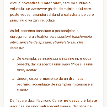
este in
povestirea “Catedrala”
, care da si numele
volumului: un
nevazator
ghidat de mainile celui care
poate vedea, amandoi schitand o
catedrala
pe care
primul nu o va zarii niciodata.
Astfel, aparenta banalitate a personajelor, a
dialogurilor si a situatiilor
este constant transformata
intr-o senzatie de apasare, stranietate sau chiar
fantastic
.
De exemplu, se insereaza o intalnire intre doua
perechi, dar cu aparitia unui
paun tifnos
si a unui
mulaj dentar
Uneori, dispar si momente de un
dramatism
profund
, accentuate de intamplari misterioase si
sumbre
De fiecare data, Raymond Carver
ne dezvaluie fațete
ascunse
ale unor vieti aparent banale, dar pline de