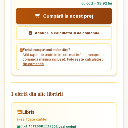
cu cod ≈ 33,92 lei
Cumpără la acest preț
Adaugă la calculatorul de comandă
Vrei să cumperi mai multe cărți?
Află rapid de unde le iei cel mai ieftin (transport +
comandă minimă incluse).
Folosește calculatorul
de comandă
.
1 ofertă din alte librării
Libris
(vezi toate cărțile)
Cod:
20%
vezi coduri
ACCESORII20