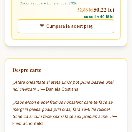
· Coduri reducere Libris august 2026
50,22 lei
52,86 lei
cu cod ≈ 40,18 lei
Cumpără la acest preț
Despre carte
„Atata onestitate si atata umor pot pune bazele unei
noi civilizatii…“
— Daniela Costiana
„Kaos Moon e acel frumos nonsalant care te face sa
mergi in pielea goala prin oras, fara sa-ti fie rusine!
Scrie ca si cum face sex si face sex precum scrie…“
—
Fred Schonfeld