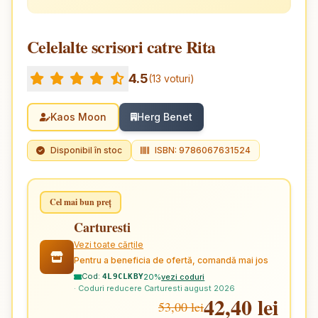
Celelalte scrisori catre Rita
4.5
(13 voturi)
Kaos Moon
Herg Benet
Disponibil în stoc
ISBN: 9786067631524
Cel mai bun preț
Carturesti
Vezi toate cărțile
Pentru a beneficia de ofertă, comandă mai jos
Cod:
20%
vezi coduri
4L9CLKBY
· Coduri reducere Carturesti august 2026
42,40 lei
53,00 lei