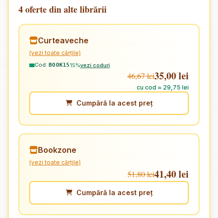
4 oferte din alte librării
Curteaveche
(vezi toate cărțile)
Cod:
15%
vezi coduri
BOOK15
35,00 lei
46,67 lei
cu cod ≈ 29,75 lei
Cumpără la acest preț
Bookzone
(vezi toate cărțile)
41,40 lei
51,80 lei
Cumpără la acest preț