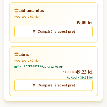
Libhumanitas
(vezi toate cărțile)
49,00 lei
Cumpără la acest preț
Libris
(vezi toate cărțile)
Cod:
20%
vezi coduri
ACCESORII20
49,22 lei
51,81 lei
cu cod ≈ 39,38 lei
Cumpără la acest preț