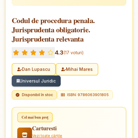
Codul de procedura penala.
Jurisprudenta obligatorie.
Jurisprudenta relevanta
4.3
(17 voturi)
Dan Lupascu
Mihai Mares
Universul Juridic
Disponibil în stoc
ISBN: 9786063901805
Cel mai bun preț
Carturesti
Vezi toate cărțile