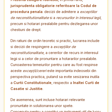
jurisprudenta obligatorie referitoare la Codul de
procedura penala
: decizii de admitere a
exceptiilor
de neconstitutionalitate
si a
recursurilor in interesul legii
,
precum si hotarari prealabile pentru dezlegarea unor
chestiuni de drept.
Din ratiuni de ordin teoretic si practic, lucrarea include
si decizii de respingere a
excepțiilor de
neconstitutionalitate
, a cererilor de recurs in interesul
legii si a celor de pronuntare a hotararilor prealabile.
Cunoasterea temeiurilor pentru care au fost respinse
aceste
excepții/cereri
este importanta indeosebi din
perspectiva practica, putand sa evite sesizarea inutila
a
Curtii Constitutionale
, respectiv a
Inaltei Curti de
Casatie si Justitie
.
De asemenea, sunt incluse hotarari relevante
pronuntate in solutionarea unor spete.
Conceputa pentru a constitui un instrument util de lucru