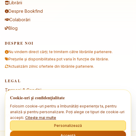
Librării
Despre Bookfind
Colaborări
Blog
DESPRE NOI
Nu vindem direct cărți; te trimitem către librăriile partenere.
Prețurile și disponibilitatea pot varia în funcție de librărie.
Actualizăm zilnic ofertele din librăriile partenere.
LEGAL
Termeni & Condiții
Cookie-uri și confidențialitate
Politica de confidențialitate
Folosim cookie-uri pentru a îmbunătăți experiența ta, pentru
Politica de cookies
analiză și pentru personalizare. Poți alege ce tipuri de cookie-uri
ANPC
accepti.
Citește mai multe
Personalizează
Acceptă