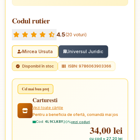
Codul rutier
4.5
(20 voturi)
Mircea Ursuta
Universul Juridic
Disponibil în stoc
ISBN: 9786063903366
Cel mai bun preț
Carturesti
Vezi toate cărțile
Pentru a beneficia de ofertă, comandă mai jos
Cod:
20%
vezi coduri
4L9CLKBY
34,00 lei
cu cod ≈ 27,20 lei