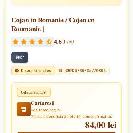
Cojan in Romania / Cojan en
Roumanie |
4.5
(1 vot)
Icr
Disponibil în stoc
ISBN: 9789735776893
Cel mai bun preț
Carturesti
Vezi toate cărțile
Pentru a beneficia de ofertă, comandă mai jos
84,00 lei