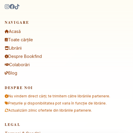
NAVIGARE
Acasă
Toate cărțile
Librării
Despre Bookfind
Colaborări
Blog
DESPRE NOI
Nu vindem direct cărți; te trimitem către librăriile partenere.
Prețurile și disponibilitatea pot varia în funcție de librărie.
Actualizăm zilnic ofertele din librăriile partenere.
LEGAL