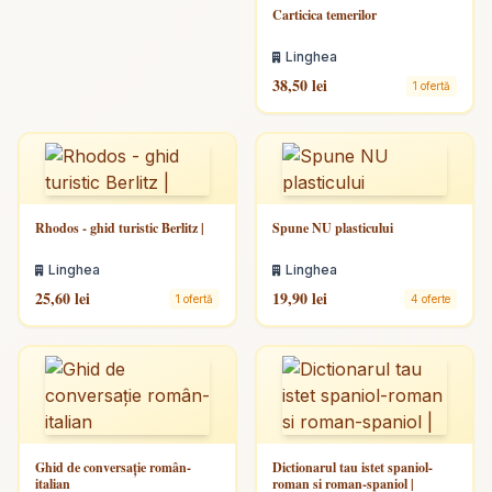
Carticica temerilor
Linghea
38,50 lei
1 ofertă
Rhodos - ghid turistic Berlitz |
Spune NU plasticului
Linghea
Linghea
25,60 lei
19,90 lei
1 ofertă
4 oferte
Ghid de conversaţie român-
Dictionarul tau istet spaniol-
italian
roman si roman-spaniol |