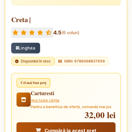
Creta |
4.5
(6 voturi)
Linghea
Disponibil în stoc
ISBN: 9786068837659
Cel mai bun preț
Carturesti
Vezi toate cărțile
Pentru a beneficia de ofertă, comandă mai jos
32,00 lei
Cumpără la acest preț