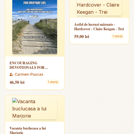
Astfel de lucruri mărunte -
Hardcover - Claire Keegan - Trei
59,00 lei
1 ofertă
ENCOURAGING
DEVOTIONALS FOR
EVERYDAY LIFE, VOLUME I
Carmen-Puscas
- BIBLE BASED MESSAGES
ABOUT GOD’S LOVE AND
46,50 lei
1 ofertă
LIVING THE CHRISTIAN
LIFE
Vacanta buclucasa a lui
Marjorie