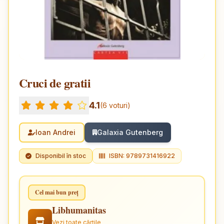
Cruci de gratii
4.1
(6 voturi)
Ioan Andrei
Galaxia Gutenberg
Disponibil în stoc
ISBN: 9789731416922
Cel mai bun preț
Libhumanitas
Vezi toate cărțile