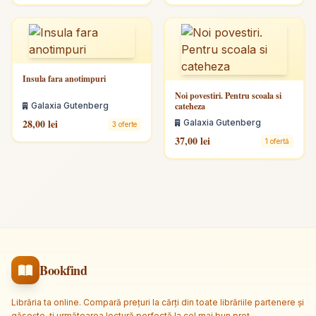
Insula fara anotimpuri
Noi povestiri. Pentru scoala si
Galaxia Gutenberg
cateheza
28,00 lei
Galaxia Gutenberg
3 oferte
37,00 lei
1 ofertă
Bookfind
Librăria ta online. Compară prețuri la cărți din toate librăriile partenere și
găsește-ți următoarea lectură perfectă la cel mai bun preț.