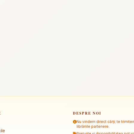
E
DESPRE NOI
Nu vindem direct cărți; te trimite
librăriile partenere.
ile
Prețurile și disponibilitatea pot va