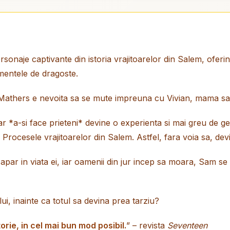
rsonaje captivante din istoria vrajitoarelor din Salem, oferi
imentele de dragoste.
Mathers e nevoita sa se mute impreuna cu Vivian, mama sa 
 iar *a-si face prieteni* devine o experienta si mai greu de 
n Procesele vrajitoarelor din Salem. Astfel, fara voia sa, de
ar in viata ei, iar oamenii din jur incep sa moara, Sam se t
ui, inainte ca totul sa devina prea tarziu?
storie, in cel mai bun mod posibil.
” – revista
Seventeen