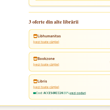
3 oferte din alte librării
Libhumanitas
(vezi toate cărțile)
Bookzone
(vezi toate cărțile)
Libris
(vezi toate cărțile)
Cod:
20%
vezi coduri
ACCESORII20