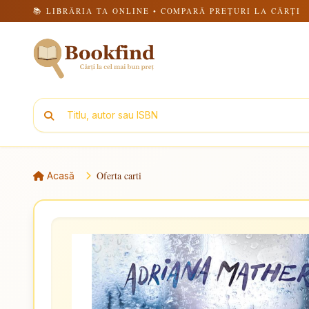
📚 LIBRĂRIA TA ONLINE • COMPARĂ PREȚURI LA CĂRȚI
Oferta carti
Acasă