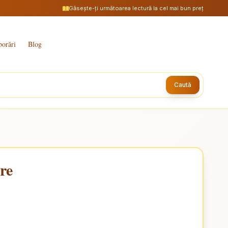
Găsește-ți următoarea lectură la cel mai bun preț
borări
Blog
Caută
re