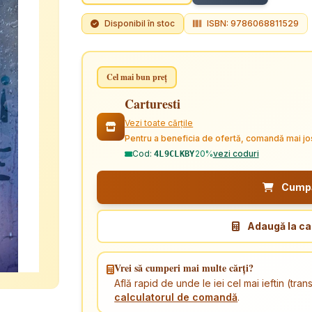
Disponibil în stoc
ISBN: 9786068811529
Cel mai bun preț
Carturesti
Vezi toate cărțile
Pentru a beneficia de ofertă, comandă mai jo
Cod:
20%
vezi coduri
4L9CLKBY
Cumpăr
Adaugă la ca
Vrei să cumperi mai multe cărți?
Află rapid de unde le iei cel mai ieftin (tr
calculatorul de comandă
.