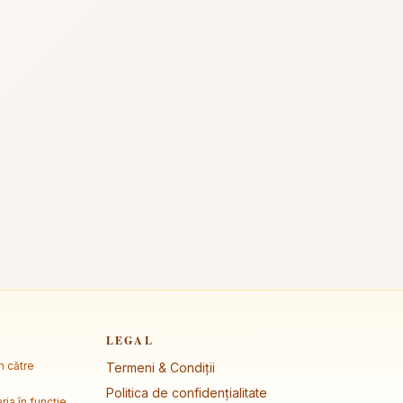
LEGAL
m către
Termeni & Condiții
Politica de confidențialitate
ria în funcție