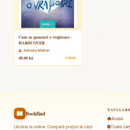
Cum sa spanzuri o vrajitoare -
HARDCOVER
Adriana Mather
49,00 lei
1 ofertă
NAVIGAR
Bookfind
Acasă
Librăria ta online. Compară prețuri la cărți
Toate cărț