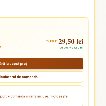
29,50 lei
59,00 lei
s
cu cod ≈ 23,60 lei
ă la acest preț
lculatorul de comandă
ansport + comandă minimă incluse).
Folosește