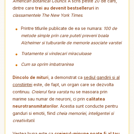
American Botanical Council
. A scris peste 20 de carti,
dintre care
trei au devenit bestselleruri
in
classamentele The New York Times
.
Printre titlurile publicate de ea se numara:
100 de
metode simple prin care puteti preveni boala
Alzheimer si tulburarile de memorie asociate varstei
Tratamente si vindecari miraculoase
Cum sa oprim imbatranirea
Dincolo de mituri
, a demonstrat ca
sediul gandirii si al
constiintei
este, de fapt, un organ care se dezvolta
continuu.
Creierul fara varsta
nu se masoara prin
marime sau numar de neuroni, ci prin
calitatea
neurotransmitatorilor
. Acestia sunt conducte pentru
ganduri si emotii, fiind
cheia memoriei, inteligentei si
creativitatii
.
Vestea buna este ca
creierul-minune poate fi al tau
.