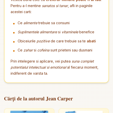
Pentru a-l mentine
sanatos si tanar
, afli in paginile
acestei carti:
Ce
alimente
trebuie sa consumi
Suplimentele alimentare
si
vitaminele
benefice
Obiceiurile
pozitive
de care trebuie sa te
abati
Ce
zahar
si
cofeina
sunt prieteni sau dusmani
Prin intelegere si aplicare, vei putea
suna complet
potentialul intelectual si emotional
al fiecarui moment,
indiferent de varsta ta.
Cărți de la autorul Jean Carper