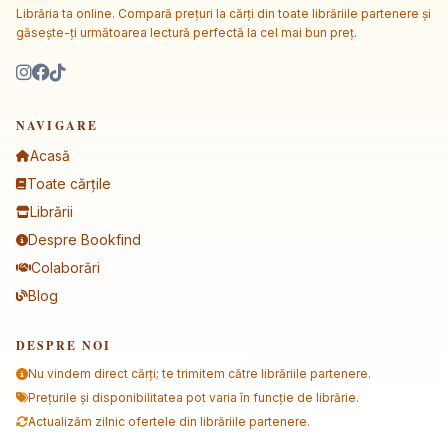
Librăria ta online. Compară prețuri la cărți din toate librăriile partenere și
găsește-ți următoarea lectură perfectă la cel mai bun preț.
NAVIGARE
Acasă
Toate cărțile
Librării
Despre Bookfind
Colaborări
Blog
DESPRE NOI
Nu vindem direct cărți; te trimitem către librăriile partenere.
Prețurile și disponibilitatea pot varia în funcție de librărie.
Actualizăm zilnic ofertele din librăriile partenere.