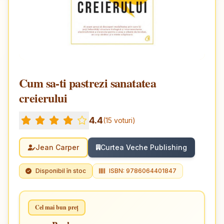
Cum sa-ti pastrezi sanatatea
creierului
4.4
(15 voturi)
Jean Carper
Curtea Veche Publishing
Disponibil în stoc
ISBN: 9786064401847
Cel mai bun preț