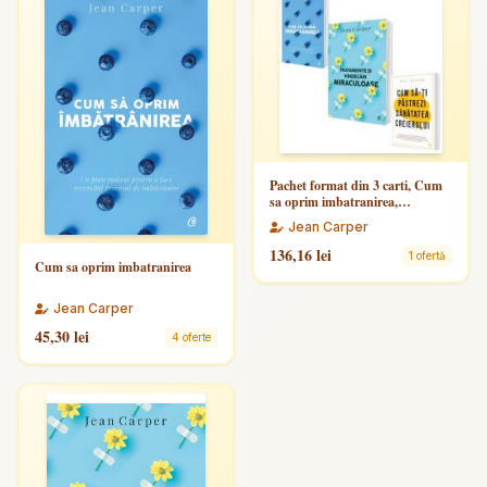
Pachet format din 3 carti, Cum
sa oprim imbatranirea,
Tratamente si vindecari
Jean Carper
miraculoase, Jean Carper
136,16 lei
1 ofertă
Cum sa oprim imbatranirea
Jean Carper
45,30 lei
4 oferte