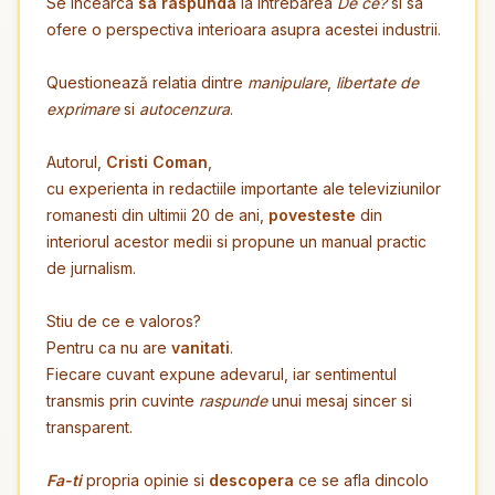
Se incearca
sa raspunda
la intrebarea
De ce?
si sa
ofere o perspectiva interioara asupra acestei industrii.
Questionează relatia dintre
manipulare
,
libertate de
exprimare
si
autocenzura
.
Autorul,
Cristi Coman
,
cu experienta in redactiile importante ale televiziunilor
romanesti din ultimii 20 de ani,
povesteste
din
interiorul acestor medii si propune un manual practic
de jurnalism.
Stiu de ce e valoros?
Pentru ca nu are
vanitati
.
Fiecare cuvant expune adevarul, iar sentimentul
transmis prin cuvinte
raspunde
unui mesaj sincer si
transparent.
Fa-ti
propria opinie si
descopera
ce se afla dincolo