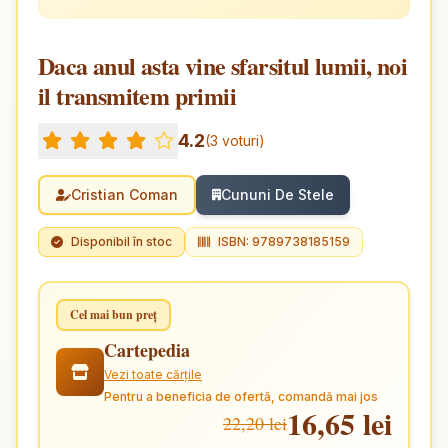
Daca anul asta vine sfarsitul lumii, noi
il transmitem primii
4.2
(3 voturi)
Cristian Coman
Cununi De Stele
Disponibil în stoc
ISBN: 9789738185159
Cel mai bun preț
Cartepedia
Vezi toate cărțile
Pentru a beneficia de ofertă, comandă mai jos
16,65 lei
22,20 lei