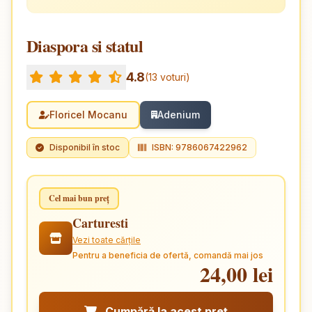
Diaspora si statul
4.8
(13 voturi)
Floricel Mocanu
Adenium
Disponibil în stoc
ISBN: 9786067422962
Cel mai bun preț
Carturesti
Vezi toate cărțile
Pentru a beneficia de ofertă, comandă mai jos
24,00 lei
Cumpără la acest preț