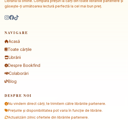
Librăria ta online. Compară prețuri la cărți din toate librăriile partenere și
găsește-ți următoarea lectură perfectă la cel mai bun preț.
NAVIGARE
Acasă
Toate cărțile
Librării
Despre Bookfind
Colaborări
Blog
DESPRE NOI
Nu vindem direct cărți; te trimitem către librăriile partenere.
Prețurile și disponibilitatea pot varia în funcție de librărie.
Actualizăm zilnic ofertele din librăriile partenere.