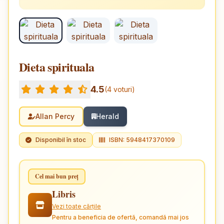
Dieta spirituala
4.5
(4 voturi)
Allan Percy
Herald
Disponibil în stoc
ISBN: 5948417370109
Cel mai bun preț
Libris
Vezi toate cărțile
Pentru a beneficia de ofertă, comandă mai jos