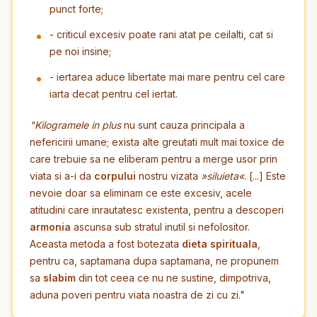
punct forte;
- criticul excesiv poate rani atat pe ceilalti, cat si
pe noi insine;
- iertarea aduce libertate mai mare pentru cel care
iarta decat pentru cel iertat.
"Kilogramele in plus
nu sunt cauza principala a
nefericirii umane; exista alte greutati mult mai toxice de
care trebuie sa ne eliberam pentru a merge usor prin
viata si a-i da
corpului
nostru vizata
»siluieta«
. [...] Este
nevoie doar sa eliminam ce este excesiv, acele
atitudini care inrautatesc existenta, pentru a descoperi
armonia
ascunsa sub stratul inutil si nefolositor.
Aceasta metoda a fost botezata
dieta spirituala
,
pentru ca, saptamana dupa saptamana, ne propunem
sa
slabim
din tot ceea ce nu ne sustine, dimpotriva,
aduna poveri pentru viata noastra de zi cu zi."