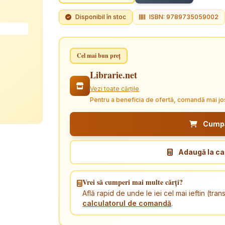
Disponibil în stoc
ISBN: 9789735059002
Cel mai bun preț
Librarie.net
Vezi toate cărțile
Pentru a beneficia de ofertă, comandă mai jo
Cumpăr
Adaugă la ca
Vrei să cumperi mai multe cărți?
Află rapid de unde le iei cel mai ieftin (tr
calculatorul de comandă
.