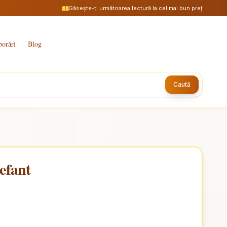
Găsește-ți următoarea lectură la cel mai bun preț
borări
Blog
Caută
lefant