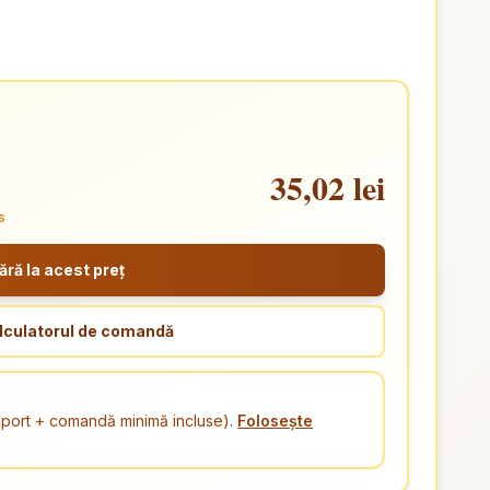
35,02 lei
s
ă la acest preț
lculatorul de comandă
ansport + comandă minimă incluse).
Folosește