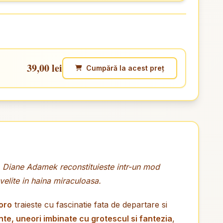
39,00 lei
Cumpără la acest preț
ia, Diane Adamek reconstituieste intr-un mod
velite in haina miraculoasa.
oro
traieste cu fascinatie fata de departare si
te, uneori imbinate cu grotescul si fantezia
,