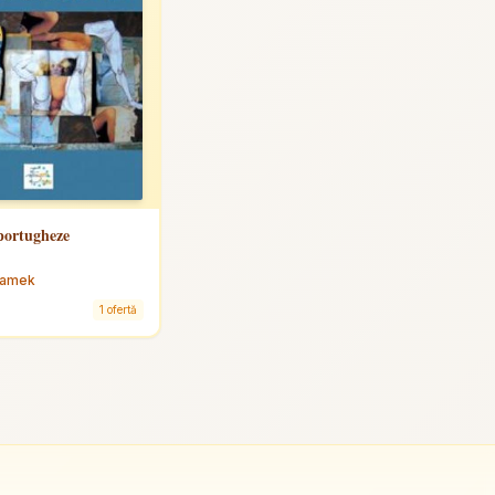
portugheze
damek
1 ofertă