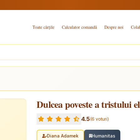
Toate cărțile
Calculator comandă
Despre noi
Cola
Dulcea poveste a tristului e
4.5
(6 voturi)
Diana Adamek
Humanitas