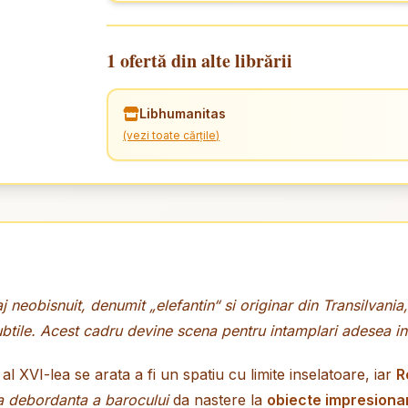
1 ofertă din alte librării
Libhumanitas
(vezi toate cărțile)
j neobisnuit, denumit „elefantin“ si originar din Transilvan
ubtile. Acest cadru devine scena pentru intamplari adesea in
l XVI-lea se arata a fi un spatiu cu limite inselatoare, iar
R
a debordanta a barocului
da nastere la
obiecte impresionan