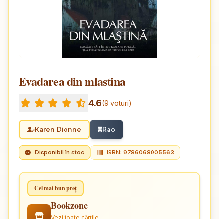
Evadarea din mlastina
4.6
(9 voturi)
Karen Dionne
Rao
Disponibil în stoc
ISBN: 9786068905563
Cel mai bun preț
Bookzone
Vezi toate cărțile