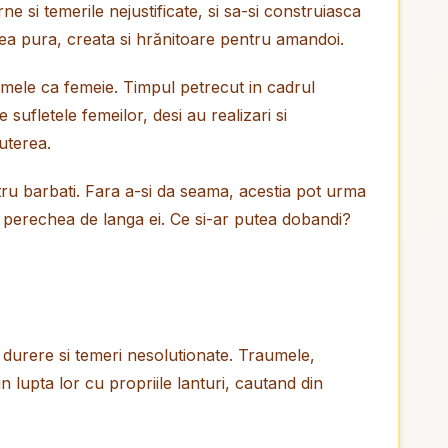
e si temerile nejustificate, si sa-si construiasca
rea pura, creata si hrănitoare pentru amandoi.
ii mele ca femeie. Timpul petrecut in cadrul
 sufletele femeilor, desi au realizari si
uterea.
tru barbati. Fara a-si da seama, acestia pot urma
a cu perechea de langa ei. Ce si-ar putea dobandi?
e durere si temeri nesolutionate. Traumele,
n lupta lor cu propriile lanturi, cautand din