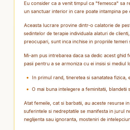
Eu consider ca a venit timpul ca "femesca" sa renu
un sanctuar interior in care poate intampina pe 
Aceasta lucrare provine dintr-o calatorie de peste
sedintelor de terapie individuala alaturi de clienti
preocupari, sunt inca inchise in propriile temer
Mi-am pus intrebarea daca sa dedic acest ghid fe
pasii pentru a se armoniza cu ei insisi si mediul l
In primul rand, tineretea si sanatatea fizica,
O mai buna intelegere a feminitatii, blandetii s
Atat femeile, cat si barbatii, au aceste resurse 
suferintele si nedreptatile se manifesta in jurul 
neglijenta sau ignoranta, mosteniri de intelepciun