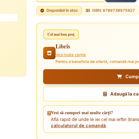
Disponibil în stoc
ISBN: 9789738975927
Cel mai bun preț
Libris
Vezi toate cărțile
Pentru a beneficia de ofertă, comandă mai jo
Cumpăr
Adaugă la ca
Vrei să cumperi mai multe cărți?
Află rapid de unde le iei cel mai ieftin (tr
calculatorul de comandă
.