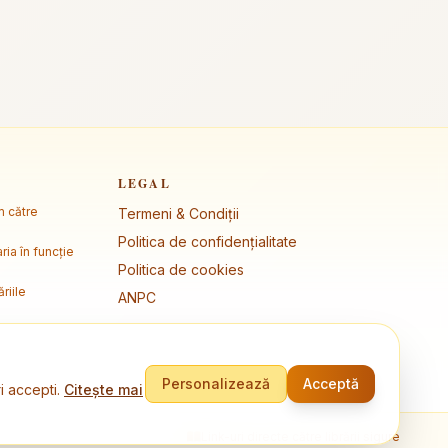
LEGAL
m către
Termeni & Condiții
Politica de confidențialitate
ria în funcție
Politica de cookies
riile
ANPC
Personalizează
Acceptă
i accepti.
Citește mai
Link-uri directe către librării sigure