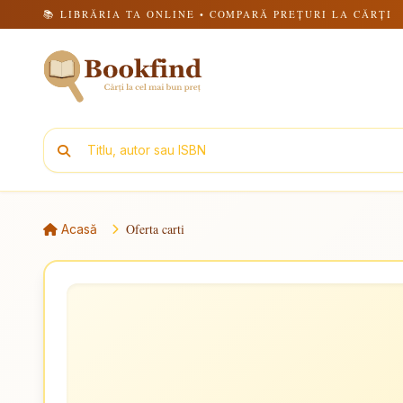
📚 LIBRĂRIA TA ONLINE • COMPARĂ PREȚURI LA CĂRȚI
Oferta carti
Acasă