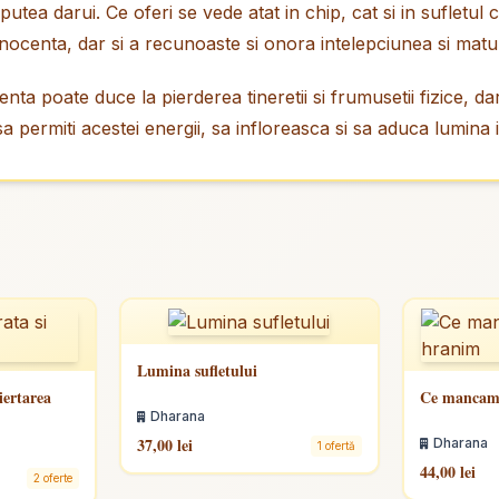
utea darui. Ce oferi se vede atat in chip, cat si in sufletul c
 inocenta, dar si a recunoaste si onora intelepciunea si maturi
ta poate duce la pierderea tineretii si frumusetii fizice, da
 sa permiti acestei energii, sa infloreasca si sa aduca lumina in
Lumina sufletului
iertarea
Ce mancam 
Dharana
37,00 lei
Dharana
1 ofertă
44,00 lei
2 oferte