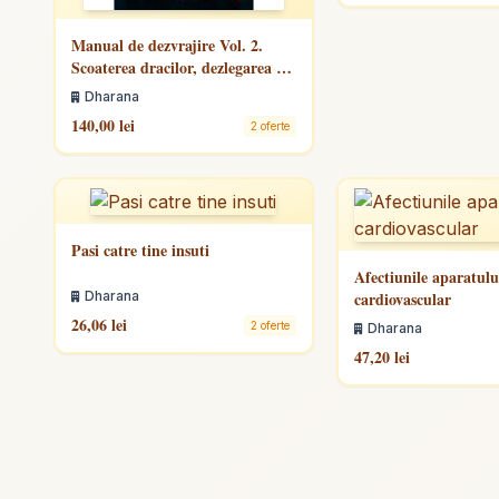
Manual de dezvrajire Vol. 2.
Scoaterea dracilor, dezlegarea de
vraji si idoli
Dharana
140,00 lei
2 oferte
Pasi catre tine insuti
Afectiunile aparatulu
Dharana
cardiovascular
26,06 lei
2 oferte
Dharana
47,20 lei