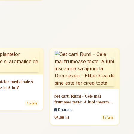
telor medicinale si
e la A la Z
Set carti Rumi - Cele mai
frumoase texte: A iubi inseamna
1 ofertă
sa ajungi la Dumnezeu -
Dharana
Eliberarea de sine este fericirea
96,00 lei
1 ofertă
toata