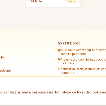
140,00 lei
2 oferte
E
DESPRE NOI
Nu vindem direct cărți; te trimite
librăriile partenere.
ile
Prețurile și disponibilitatea pot va
de librărie.
Actualizăm zilnic ofertele din libră
ookfind
partenere.
i
tru analiză și pentru personalizare. Poți alege ce tipuri de cookie-ur