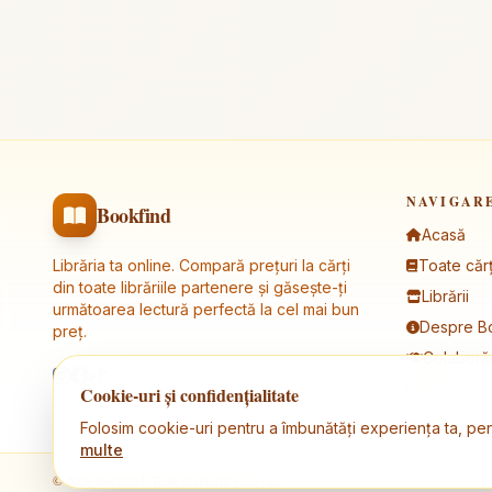
NAVIGAR
Bookfind
Acasă
Librăria ta online. Compară prețuri la cărți
Toate cărț
din toate librăriile partenere și găsește-ți
Librării
următoarea lectură perfectă la cel mai bun
Despre B
preț.
Colaborăr
Blog
Cookie-uri și confidențialitate
Folosim cookie-uri pentru a îmbunătăți experiența ta, pen
multe
© 2026 Bookfind. Toate drepturile rezervate.