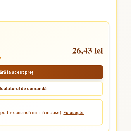
26,43 lei
s
ă la acest preț
lculatorul de comandă
ansport + comandă minimă incluse).
Folosește