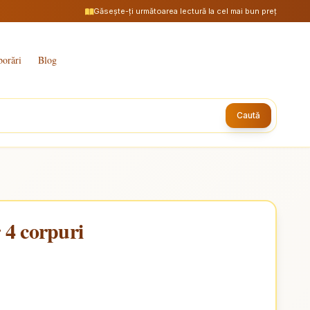
Găsește-ți următoarea lectură la cel mai bun preț
borări
Blog
Caută
 4 corpuri