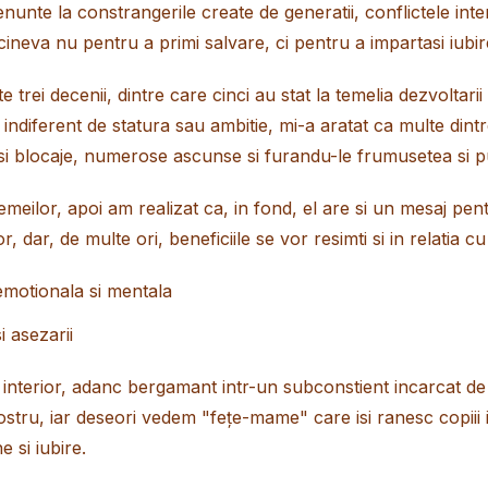
nte la constrangerile create de generatii, conflictele intern
cineva nu pentru a primi salvare, ci pentru a impartasi iubi
 trei decenii, dintre care cinci au stat la temelia dezvoltar
, indiferent de statura sau ambitie, mi-a aratat ca multe dintre
i si blocaje, numerose ascunse si furandu-le frumusetea si p
meilor, apoi am realizat ca, in fond, el are si un mesaj pen
or, dar, de multe ori, beneficiile se vor resimti si in relati
 emotionala si mentala
i asezarii
in interior, adanc bergamant intr-un subconstient incarcat d
nostru, iar deseori vedem "fețe-mame" care isi ranesc copiii i
e si iubire.