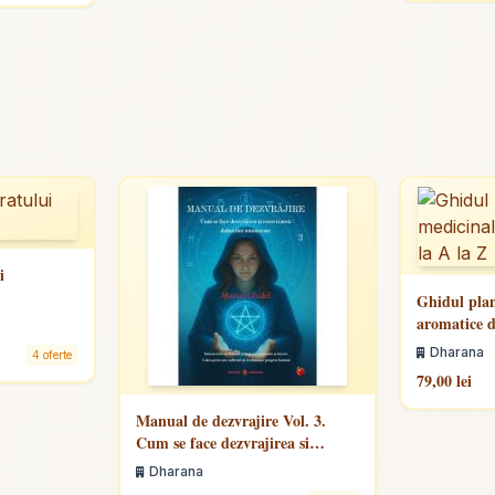
i
Ghidul plan
aromatice d
Dharana
4 oferte
79,00 lei
Manual de dezvrajire Vol. 3.
Cum se face dezvrajirea si
exorcizarea duhurilor
Dharana