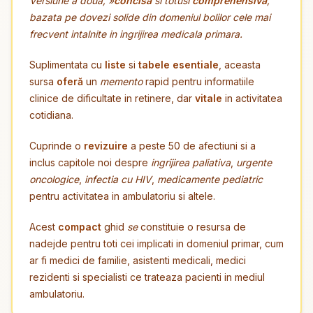
Versiune a doua, »
concisa
si totusi
comprehensiva
,
bazata pe dovezi solide din domeniul bolilor cele mai
frecvent intalnite in ingrijirea medicala primara.
Suplimentata cu
liste
si
tabele esentiale
, aceasta
sursa
oferă
un
memento
rapid pentru informatiile
clinice de dificultate in retinere, dar
vitale
in activitatea
cotidiana.
Cuprinde o
revizuire
a peste 50 de afectiuni si a
inclus capitole noi despre
ingrijirea paliativa
,
urgente
oncologice
,
infectia cu HIV
,
medicamente pediatric
pentru activitatea in ambulatoriu si altele.
Acest
compact
ghid
se
constituie o resursa de
nadejde pentru toti cei implicati in domeniul primar, cum
ar fi medici de familie, asistenti medicali, medici
rezidenti si specialisti ce trateaza pacienti in mediul
ambulatoriu.