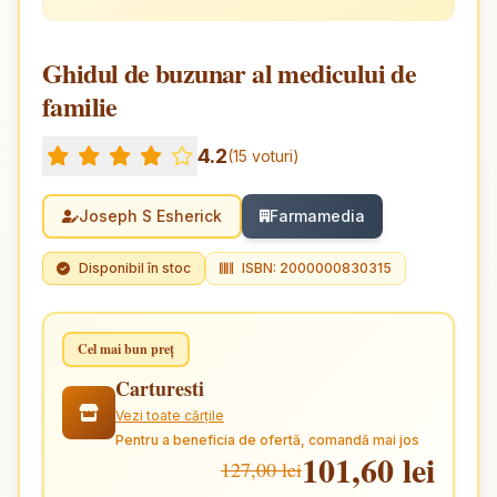
Ghidul de buzunar al medicului de
familie
4.2
(15 voturi)
Joseph S Esherick
Farmamedia
Disponibil în stoc
ISBN: 2000000830315
Cel mai bun preț
Carturesti
Vezi toate cărțile
Pentru a beneficia de ofertă, comandă mai jos
101,60 lei
127,00 lei