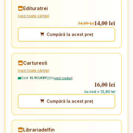
Edituratrei
(vezi toate cărțile)
14,00 lei
34,89 lei
Cumpără la acest preț
Carturesti
(vezi toate cărțile)
Cod:
20%
vezi coduri
4L9CLKBY
16,00 lei
cu cod ≈ 12,80 lei
Cumpără la acest preț
Librariadelfin