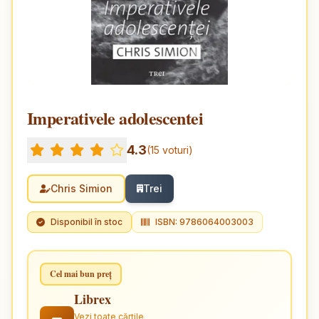
Imperativele adolescentei
4.3
(15 voturi)
Chris Simion
Trei
Disponibil în stoc
ISBN: 9786064003003
Cel mai bun preț
Librex
Vezi toate cărțile