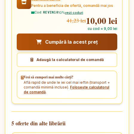
Pentru a beneficia de ofertă, comandă mai jos
Cod:
10%
vezi coduri
REVIN10
10,00 lei
41,23 lei
cu cod ≈ 9,00 lei
Cumpără la acest preț
Adaugă la calculatorul de comandă
Vrei să cumperi mai multe cărți?
Află rapid de unde le iei cel mai ieftin (transport +
comandă minimă incluse).
Folosește calculatorul
de comandă
.
5 oferte din alte librării