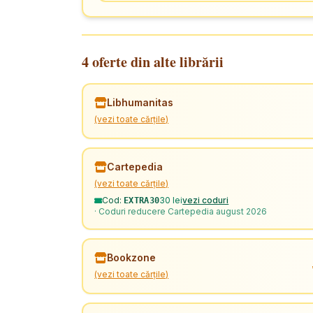
4 oferte din alte librării
Libhumanitas
(vezi toate cărțile)
Cartepedia
(vezi toate cărțile)
Cod:
30 lei
vezi coduri
EXTRA30
· Coduri reducere Cartepedia august 2026
Bookzone
(vezi toate cărțile)