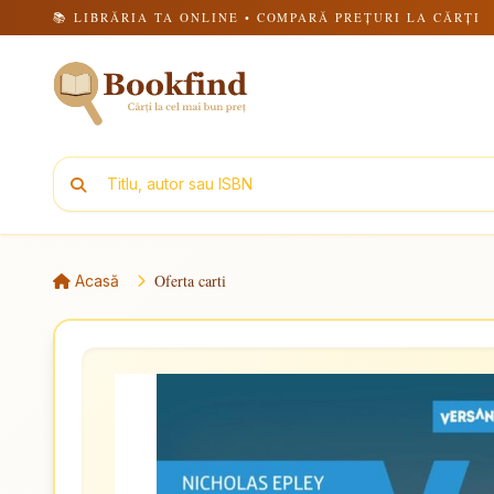
📚 LIBRĂRIA TA ONLINE • COMPARĂ PREȚURI LA CĂRȚI
Oferta carti
Acasă