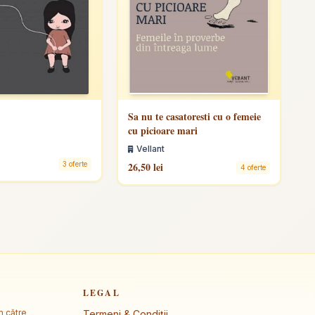
Sa nu te casatoresti cu o femeie
cu picioare mari
Vellant
3 oferte
26,50 lei
4 oferte
LEGAL
m către
Termeni & Condiții