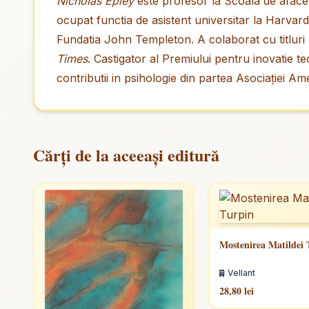
Nicholas Epley
este profesor la Scoala de afaceri 
ocupat functia de asistent universitar la Harvard,
Fundatia John Templeton. A colaborat cu titlur
Times
. Castigator al Premiului pentru inovatie te
contributii in psihologie din partea Asociației Am
Cărți de la aceeași editură
Mostenirea Matildei 
Vellant
28,80 lei