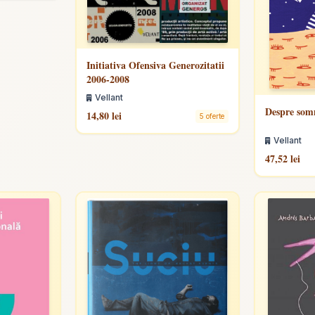
Initiativa Ofensiva Generozitatii
2006-2008
Vellant
Despre som
14,80 lei
5 oferte
Vellant
47,52 lei