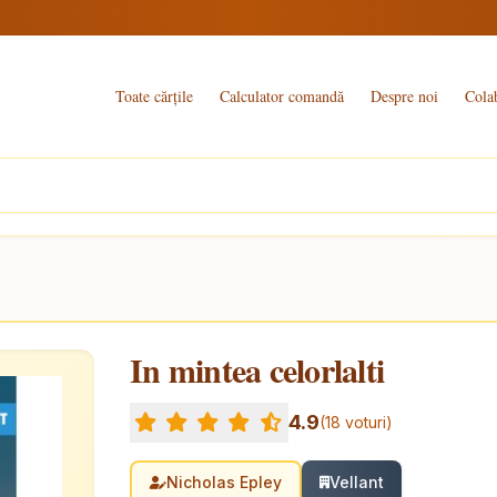
Toate cărțile
Calculator comandă
Despre noi
Cola
In mintea celorlalti
4.9
(18 voturi)
Nicholas Epley
Vellant