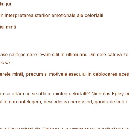
in jur
 interpretarea starilor emotionale ale celorlalti
ei minti
se carti pe care le-am citit in ultimii ani. Din cele cateva ze
rema
.
erele mintii, precum si motivele esecului in deblocarea ace
im sa aflăm ce se află in mintea celorlalti? Nicholas Epley
l in care intelegem, desi adesea nereusind, gandurile celor d