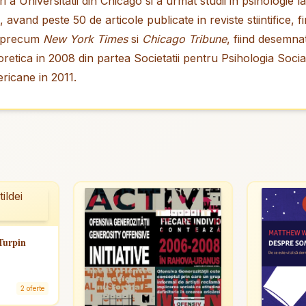
a Universitatii din Chicago si a urmat studii in psihologie la
 avand peste 50 de articole publicate in reviste stiintifice, 
i precum
New York Times
si
Chicago Tribune
, fiind desemna
oretica in 2008 din partea Societatii pentru Psihologia Social
ericane in 2011.
Turpin
2 oferte