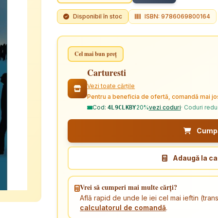
Disponibil în stoc
ISBN: 9786069800164
Cel mai bun preț
Carturesti
Vezi toate cărțile
Pentru a beneficia de ofertă, comandă mai jo
Cod:
20%
vezi coduri
· Coduri red
4L9CLKBY
Cumpăr
Adaugă la ca
Vrei să cumperi mai multe cărți?
Află rapid de unde le iei cel mai ieftin (tr
calculatorul de comandă
.