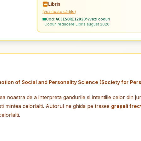
Libris
(vezi toate cărțile)
Cod:
20%
vezi coduri
ACCESORII20
· Coduri reducere Libris august 2026
motion of Social and Personality Science (Society for Per
 noastra de a interpreta gandurile si intentiile celor din j
oti mintea celorlalti. Autorul ne ghida pe trasee
greșeli fre
elorlalti.