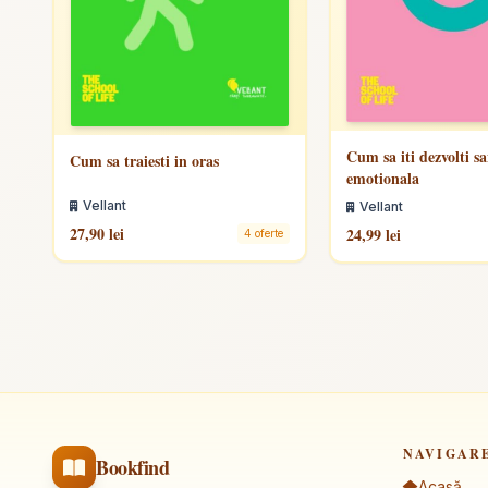
Cum sa iti dezvolti s
Cum sa traiesti in oras
emotionala
Vellant
Vellant
27,90 lei
24,99 lei
4 oferte
NAVIGAR
Bookfind
Acasă