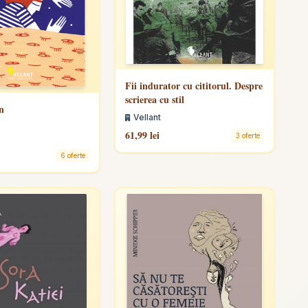
Fii indurator cu cititorul. Despre
scrierea cu stil
n
Vellant
61,99 lei
3 oferte
6 oferte