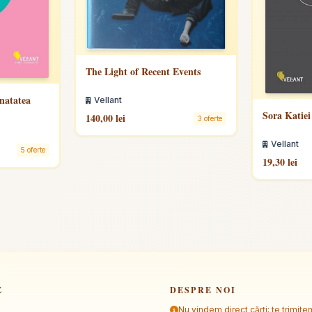
The Light of Recent Events
anatatea
Vellant
Sora Katiei
140,00 lei
3 oferte
Vellant
5 oferte
19,30 lei
E
DESPRE NOI
Nu vindem direct cărți; te trimite