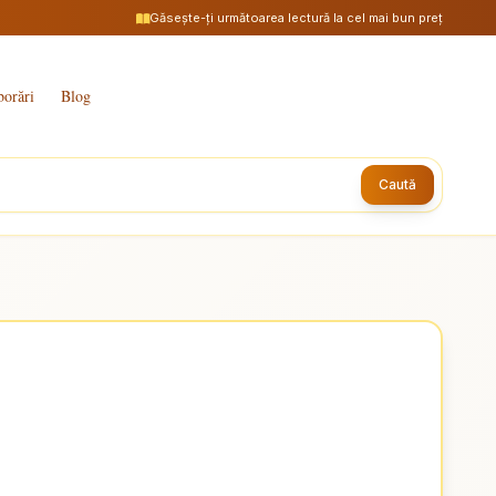
Găsește-ți următoarea lectură la cel mai bun preț
borări
Blog
Caută