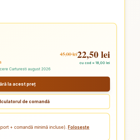
22,50 lei
45,00 lei
s
cu cod ≈ 18,00 lei
ucere Carturesti august 2026
ă la acest preț
lculatorul de comandă
ansport + comandă minimă incluse).
Folosește