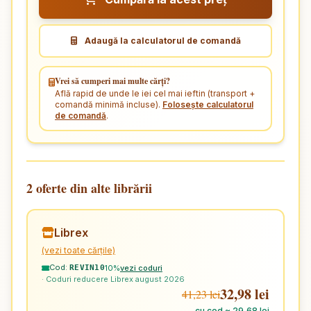
Adaugă la calculatorul de comandă
Vrei să cumperi mai multe cărți?
Află rapid de unde le iei cel mai ieftin (transport +
comandă minimă incluse).
Folosește calculatorul
de comandă
.
2 oferte din alte librării
Librex
(vezi toate cărțile)
Cod:
10%
vezi coduri
REVIN10
· Coduri reducere Librex august 2026
32,98 lei
41,23 lei
cu cod ≈ 29,68 lei