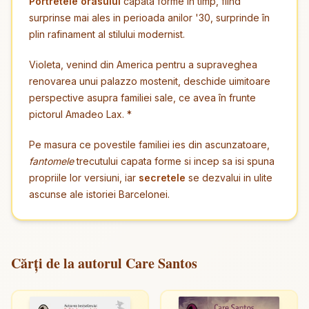
Portretele orasului
capata forme in timp, fiind
surprinse mai ales in perioada anilor '30, surprinde în
plin rafinament al stilului modernist.
Violeta, venind din America pentru a supraveghea
renovarea unui palazzo mostenit, deschide uimitoare
perspective asupra familiei sale, ce avea în frunte
pictorul Amadeo Lax. *
Pe masura ce povestile familiei ies din ascunzatoare,
fantomele
trecutului capata forme si incep sa isi spuna
propriile lor versiuni, iar
secretele
se dezvalui in ulite
ascunse ale istoriei Barcelonei.
Cărți de la autorul Care Santos