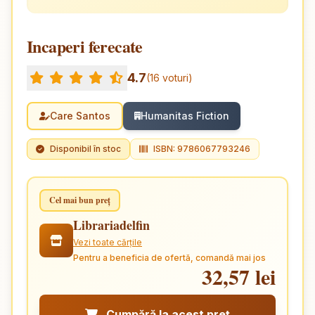
Incaperi ferecate
4.7
(16 voturi)
Care Santos
Humanitas Fiction
Disponibil în stoc
ISBN: 9786067793246
Cel mai bun preț
Librariadelfin
Vezi toate cărțile
Pentru a beneficia de ofertă, comandă mai jos
32,57 lei
Cumpără la acest preț