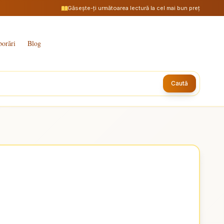
Găsește-ți următoarea lectură la cel mai bun preț
borări
Blog
Caută