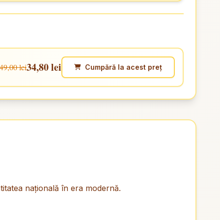
34,80 lei
49,00 lei
Cumpără la acest preț
ntitatea naţională în era modernă.