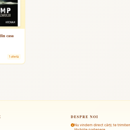
din casa
1 ofertă
E
DESPRE NOI
Nu vindem direct cărți; te trimite
librăriile partenere.