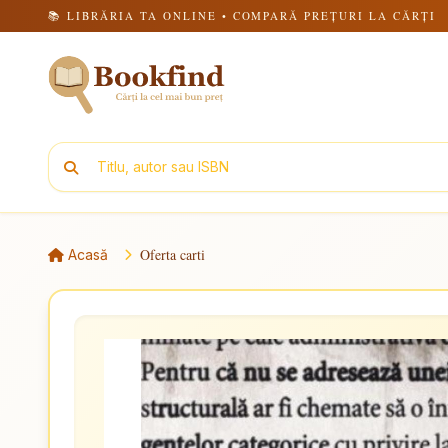
📚 LIBRĂRIA TA ONLINE • COMPARĂ PREȚURI LA CĂRȚI
Oferta carti
Acasă