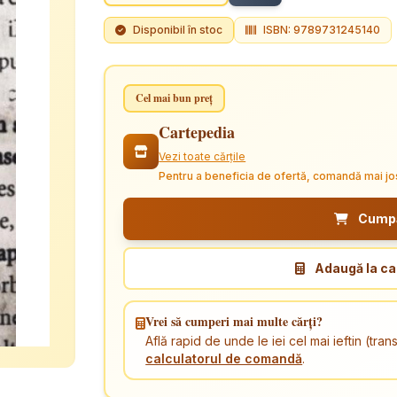
Disponibil în stoc
ISBN: 9789731245140
Cel mai bun preț
Cartepedia
Vezi toate cărțile
Pentru a beneficia de ofertă, comandă mai jo
Cumpăr
Adaugă la ca
Vrei să cumperi mai multe cărți?
Află rapid de unde le iei cel mai ieftin (tr
calculatorul de comandă
.