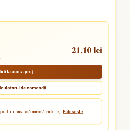
21,10 lei
s
ă la acest preț
lculatorul de comandă
ansport + comandă minimă incluse).
Folosește