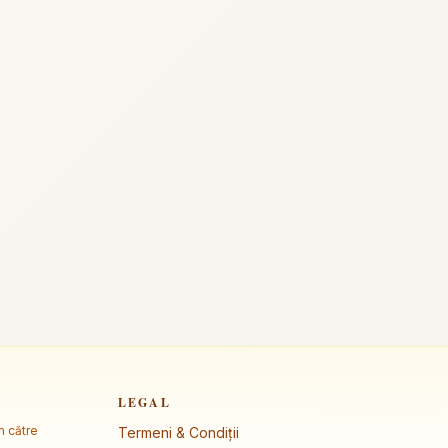
LEGAL
m către
Termeni & Condiții