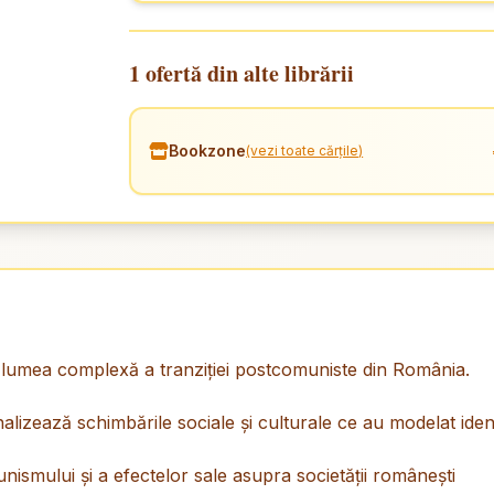
1 ofertă din alte librării
Bookzone
(vezi toate cărțile)
în lumea complexă a tranziţiei postcomuniste din România.
nalizează schimbările sociale şi culturale ce au modelat ide
nismului şi a efectelor sale asupra societăţii româneşti