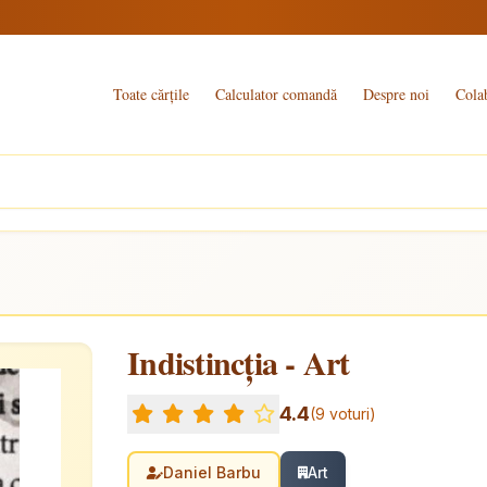
Toate cărțile
Calculator comandă
Despre noi
Cola
Indistincţia - Art
4.4
(9 voturi)
Daniel Barbu
Art