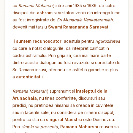
cu
Ramana Maharshi
, intre anii 1935 si 1939, de catre
discipoli din
ashram
si vizitatori veniti din intreaga lume
au fost inregistrate de
Sri Munagala Venkataramiah
,
devenit mai tarziu
Swami Ramananda Sarasvati
.
Ii suntem recunoscatori
acestuia pentru
rigurozitatea
cu care a notat dialogurile, ca interpret calificat in
cadrul ashramului. Prin grija sa, cea mai mare parte
dintre aceste dialoguri au fost revazute si corectate de
Sri Ramana insusi, oferindu-se astfel o garantie in plus
a
autenticitatii
.
Ramana Maharshi
, supranumit si
Inteleptul de la
Arunachala
, nu tinea conferinte, discursuri sau
predici, nu pretindea nimanui sa creada in cuvintele
sau in tacerile sale, nu considera pe nimeni discipol,
pentru ca stia ca
singurul Maestru
este Dumnezeu.
Prin
simpla sa prezenta
,
Ramana Maharshi
reusea sa