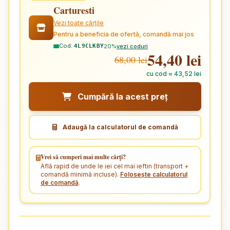
Carturesti
Vezi toate cărțile
Pentru a beneficia de ofertă, comandă mai jos
Cod:
20%
vezi coduri
4L9CLKBY
54,40 lei
68,00 lei
cu cod ≈ 43,52 lei
Cumpără la acest preț
Adaugă la calculatorul de comandă
Vrei să cumperi mai multe cărți?
Află rapid de unde le iei cel mai ieftin (transport +
comandă minimă incluse).
Folosește calculatorul
de comandă
.