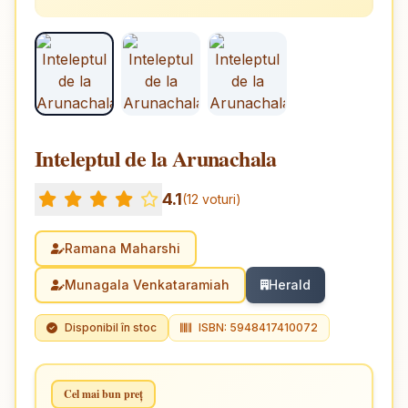
Inteleptul de la Arunachala
4.1
(12 voturi)
Ramana Maharshi
Munagala Venkataramiah
Herald
Disponibil în stoc
ISBN: 5948417410072
Cel mai bun preț