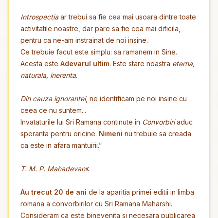
Introspectia
ar trebui sa fie cea mai usoara dintre toate
activitatile noastre, dar pare sa fie cea mai dificila,
pentru ca ne-am instrainat de noi insine.
Ce trebuie facut este simplu: sa ramanem in Sine.
Acesta este
Adevarul ultim
. Este stare noastra
eterna,
naturala, inerenta
.
Din cauza ignorantei
, ne identificam pe noi insine cu
ceea ce nu suntem...
Invataturile lui Sri Ramana continute in
Convorbiri
aduc
speranta pentru oricine.
Nimeni
nu trebuie sa creada
ca este in afara mantuirii.”
T. M. P. Mahadevan
«
Au trecut 20 de ani
de la aparitia primei editii in limba
romana a convorbirilor cu Sri Ramana Maharshi.
Consideram ca este binevenita si necesara publicarea