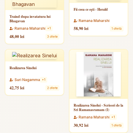
Fii ceea ce ești - Herald
Traind dupa invatatura lui
Bhagavan
Ramana Maharshi
58,90 lei
Ramana Maharshi
+1
1 ofertă
48,00 lei
3 oferte
Realizarea Sinelui
Suri Nagamma
+1
42,75 lei
2 oferte
Realizarea Sinelui - Scrisori de la
Sri Ramanasramam (I)
Ramana Maharshi
+1
30,92 lei
1 ofertă