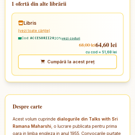
1 ofertă din alte librării
Libris
(vezi toate cărțile)
Cod:
20%
vezi coduri
ACCESORII20
64,60 lei
68,00 lei
cu cod ≈ 51,68 lei
Cumpără la acest preț
Despre carte
Acest volum cuprinde
dialogurile din Talks with Sri
Ramana Maharshi
, o lucrare publicata pentru prima
oara in limba engleza in anul 1955. Convocarile purtate