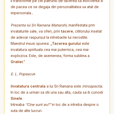
ii transforme pe cei patrunsi de tacerea sa elocventa si
de pacea ce se degaja din personalitatea sa atat de
impersonala...
Prezenta lui Sri Ramana Maharshi
, manifestata prin
invataturile sale, va oferi, prin
tacere
, cititorului insetat
de adevar raspunsul la intrebarile lui nerostite.
Maestrul insusi spunea:
„Tacerea gurului
este
invatatura spirituala cea mai puternica, cea mai
exploziva. Este, de asemenea, forma sublima a
Gratiei
.”
E. L. Popescu
«
Invatatura centrala
a lui Sri Ramana este
Introspectia
.
In loc de a urmari sa stii una sau alta, cauta sa iti cunosti
Sinele
.
Intreaba
“Cine sunt eu?”
in loc de a intreba despre o
suta de alte lucruri.