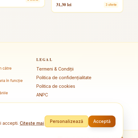
31,30 lei
3 oferte
LEGAL
m către
Termeni & Condiții
Politica de confidențialitate
ria în funcție
Politica de cookies
riile
ANPC
Personalizează
Acceptă
i accepti.
Citește mai
Link-uri directe către librării sigure