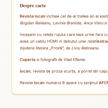
Despre carte
Revista Iocan
incheie cel de-al treilea an al exis
Bogdan Raileanu
,
Lavinia Braniste
,
Anca Vieru
s
Incepem cu
reteta
rujului care lasa urme fara 
avea un cablu HDMI in debutul unei
relatii
extra
bijuteria literara
„Prostii”, de
Liviu Rebreanu
.
Coperta
si fotografii de Vlad Eftenie.
Iocan
, revista de proza scurta, a pornit din ca
Revista
Iocan
numarul 8 apare cu sprijinul
AFC