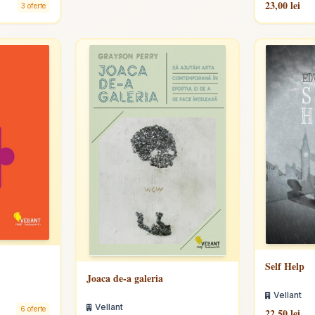
23,00 lei
3 oferte
Self Help
Joaca de-a galeria
Vellant
Vellant
6 oferte
22,50 lei