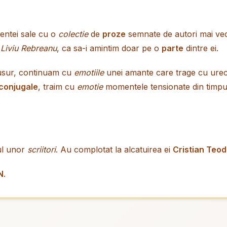
tentei sale cu o
colectie
de
proze
semnate de autori mai vec
i
Liviu Rebreanu
, ca sa-i amintim doar pe o
parte
dintre ei.
cusur, continuam cu
emotiile
unei amante care trage cu urech
conjugale
, traim cu
emotie
momentele tensionate din timpul
pul unor
scriitori
. Au complotat la alcatuirea ei
Cristian Teo
N
.