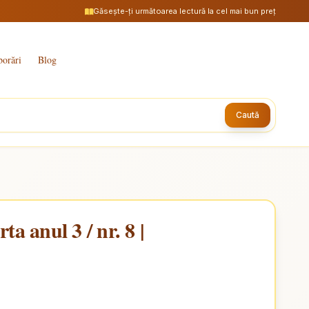
Găsește-ți următoarea lectură la cel mai bun preț
borări
Blog
Caută
ta anul 3 / nr. 8 |