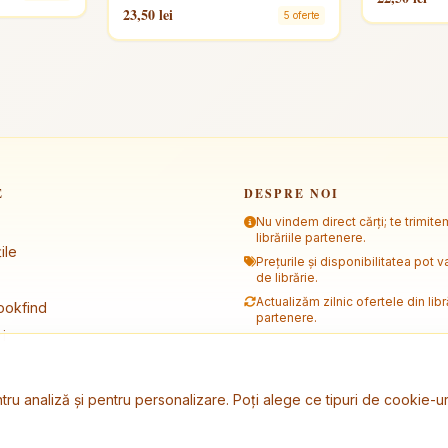
23,50 lei
5 oferte
E
DESPRE NOI
Nu vindem direct cărți; te trimite
librăriile partenere.
ile
Prețurile și disponibilitatea pot va
de librărie.
Actualizăm zilnic ofertele din libră
ookfind
partenere.
i
tru analiză și pentru personalizare. Poți alege ce tipuri de cookie-ur