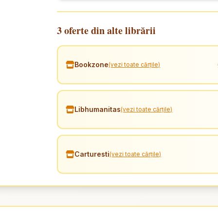
3 oferte din alte librării
Bookzone
(vezi toate cărțile)
Libhumanitas
(vezi toate cărțile)
Carturesti
(vezi toate cărțile)