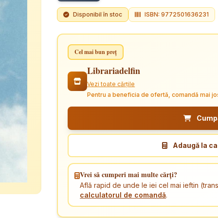
Disponibil în stoc
ISBN: 9772501636231
Cel mai bun preț
Librariadelfin
Vezi toate cărțile
Pentru a beneficia de ofertă, comandă mai jo
Cumpăr
Adaugă la ca
Vrei să cumperi mai multe cărți?
Află rapid de unde le iei cel mai ieftin (tr
calculatorul de comandă
.