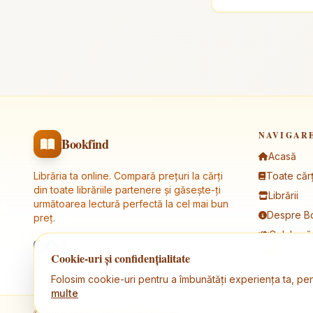
NAVIGAR
Bookfind
Acasă
Librăria ta online. Compară prețuri la cărți
Toate cărț
din toate librăriile partenere și găsește-ți
Librării
următoarea lectură perfectă la cel mai bun
Despre B
preț.
Colaborăr
Blog
Cookie-uri și confidențialitate
Folosim cookie-uri pentru a îmbunătăți experiența ta, pen
multe
© 2026 Bookfind. Toate drepturile rezervate.