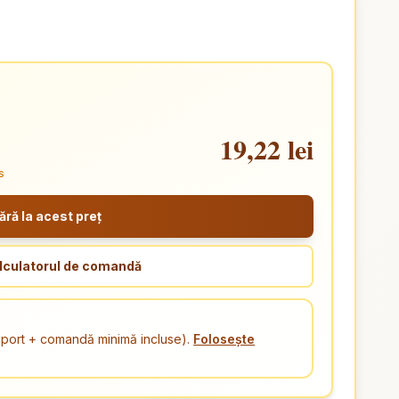
19,22 lei
s
ă la acest preț
lculatorul de comandă
ansport + comandă minimă incluse).
Folosește