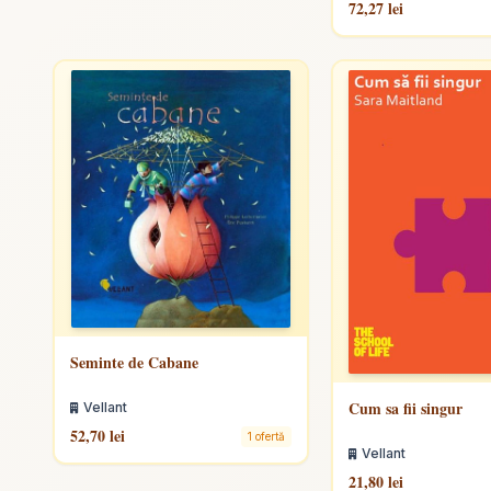
72,27 lei
Seminte de Cabane
Cum sa fii singur
Vellant
52,70 lei
1 ofertă
Vellant
21,80 lei