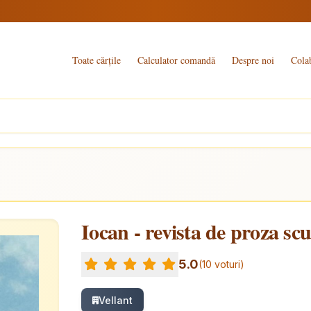
Toate cărțile
Calculator comandă
Despre noi
Cola
Iocan - revista de proza scur
5.0
(10 voturi)
Vellant