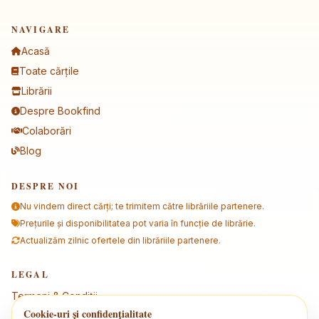
NAVIGARE
Acasă
Toate cărțile
Librării
Despre Bookfind
Colaborări
Blog
DESPRE NOI
Nu vindem direct cărți; te trimitem către librăriile partenere.
Prețurile și disponibilitatea pot varia în funcție de librărie.
Actualizăm zilnic ofertele din librăriile partenere.
LEGAL
Termeni & Condiții
Cookie-uri și confidențialitate
Politica de confidențialitate