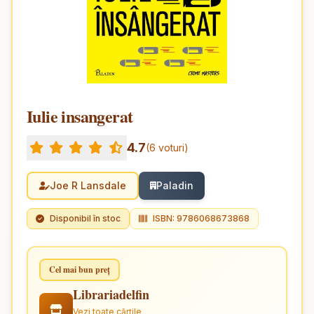
Iulie insangerat
4.7
(6 voturi)
Joe R Lansdale
Paladin
Disponibil în stoc
ISBN: 9786068673868
Cel mai bun preț
Librariadelfin
Vezi toate cărțile