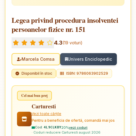
Legea privind procedura insolventei
persoanelor fizice nr. 151
4.3
(19 voturi)
Marcela Comsa
Univers Enciclopedic
Disponibil în stoc
ISBN: 9786063902529
Cel mai bun preț
Carturesti
Vezi toate cărțile
Pentru a beneficia de ofertă, comandă mai jos
Cod:
20%
vezi coduri
4L9CLKBY
· Coduri reducere Carturesti august 2026