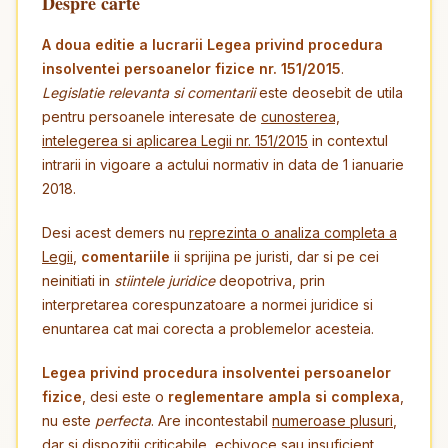
Despre carte
A doua editie a lucrarii Legea privind procedura
insolventei persoanelor fizice nr. 151/2015
.
Legislatie relevanta si comentarii
este deosebit de utila
pentru persoanele interesate de
cunosterea,
intelegerea si aplicarea Legii nr. 151/2015
in contextul
intrarii in vigoare a actului normativ in data de 1 ianuarie
2018.
Desi acest demers nu
reprezinta o analiza completa a
Legii
,
comentariile
ii sprijina pe juristi, dar si pe cei
neinitiati in
stiintele juridice
deopotriva, prin
interpretarea corespunzatoare a normei juridice si
enuntarea cat mai corecta a problemelor acesteia.
Legea privind procedura insolventei persoanelor
fizice
, desi este o
reglementare ampla si complexa
,
nu este
perfecta
. Are incontestabil
numeroase plusuri
,
dar si dispozitii criticabile, echivoce sau insuficient