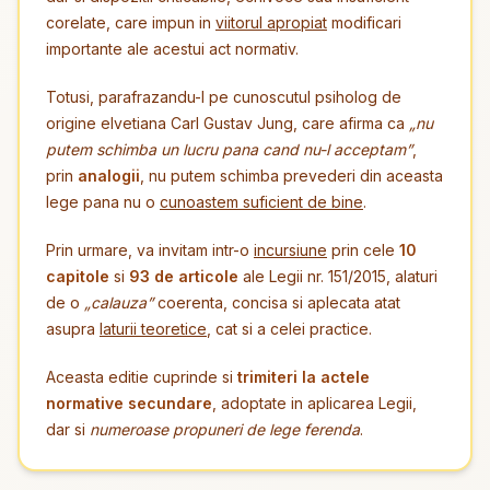
corelate, care impun in
viitorul apropiat
modificari
importante ale acestui act normativ.
Totusi, parafrazandu-l pe cunoscutul psiholog de
origine elvetiana Carl Gustav Jung, care afirma ca
„nu
putem schimba un lucru pana cand nu-l acceptam”
,
prin
analogii
, nu putem schimba prevederi din aceasta
lege pana nu o
cunoastem suficient de bine
.
Prin urmare, va invitam intr-o
incursiune
prin cele
10
capitole
si
93 de articole
ale Legii nr. 151/2015, alaturi
de o
„calauza”
coerenta, concisa si aplecata atat
asupra
laturii teoretice
, cat si a celei practice.
Aceasta editie cuprinde si
trimiteri la actele
normative secundare
, adoptate in aplicarea Legii,
dar si
numeroase propuneri de lege ferenda
.