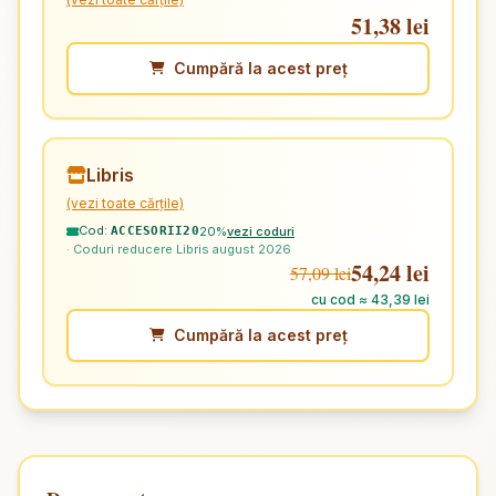
51,38 lei
Cumpără la acest preț
Libris
(vezi toate cărțile)
Cod:
20%
vezi coduri
ACCESORII20
· Coduri reducere Libris august 2026
54,24 lei
57,09 lei
cu cod ≈ 43,39 lei
Cumpără la acest preț