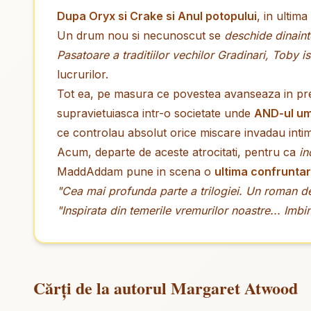
Dupa Oryx si Crake si Anul potopului
, in ultim
Un drum nou si necunoscut se
deschide dinainte
Pasatoare a traditiilor vechilor Gradinari, Toby i
lucrurilor.
Tot ea, pe masura ce povestea avanseaza in preze
supravietuiasca intr-o societate unde
AND-ul u
ce controlau absolut orice miscare invadau intim
Acum, departe de aceste atrocitati, pentru ca
in
MaddAddam pune in scena o
ultima confrunta
"Cea mai profunda parte a trilogiei. Un roman de 
"Inspirata din temerile vremurilor noastre... Imbi
Cărți de la autorul Margaret Atwood