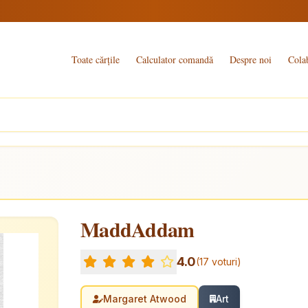
Toate cărțile
Calculator comandă
Despre noi
Cola
MaddAddam
4.0
(17 voturi)
Margaret Atwood
Art