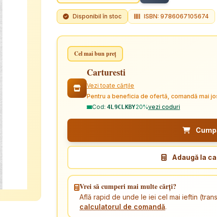
Disponibil în stoc
ISBN: 9786067105674
Cel mai bun preț
Carturesti
Vezi toate cărțile
Pentru a beneficia de ofertă, comandă mai jo
Cod:
20%
vezi coduri
4L9CLKBY
Cumpăr
Adaugă la ca
Vrei să cumperi mai multe cărți?
Află rapid de unde le iei cel mai ieftin (tr
calculatorul de comandă
.