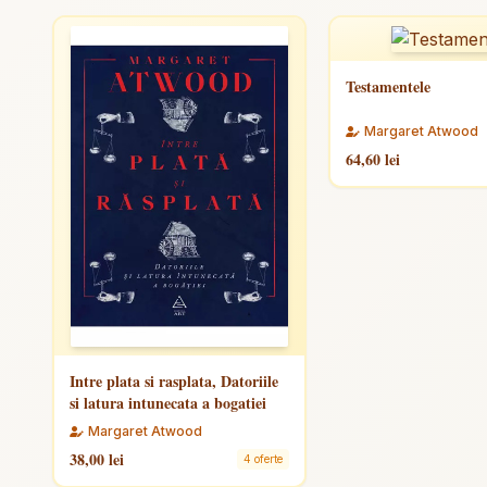
Testamentele
Margaret Atwood
64,60 lei
Intre plata si rasplata, Datoriile
si latura intunecata a bogatiei
Margaret Atwood
38,00 lei
4 oferte