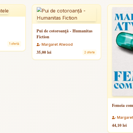
Pui de cotoroanță - Humanitas
Fiction
1 ofertă
Margaret Atwood
35,00 lei
2 oferte
Femeia come
Margare
44,10 lei