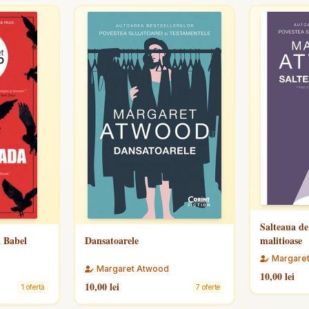
Salteaua de
a Babel
Dansatoarele
malitioase
Margare
Margaret Atwood
10,00 lei
10,00 lei
1 ofertă
7 oferte