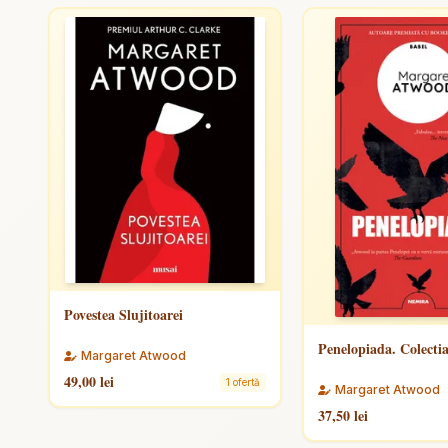
Povestea Slujitoarei
Penelopiada. Colecti
Margaret Atwood
49,00 lei
1 ofertă
Margaret Atwood
37,50 lei