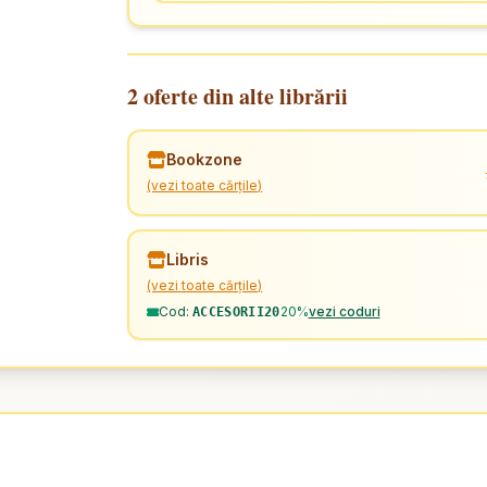
2 oferte din alte librării
Bookzone
(vezi toate cărțile)
Libris
(vezi toate cărțile)
Cod:
20%
vezi coduri
ACCESORII20