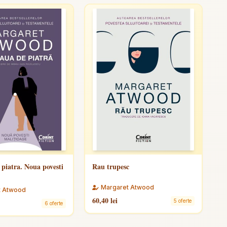
 piatra. Noua povesti
Rau trupesc
Margaret Atwood
t Atwood
60,40 lei
5 oferte
6 oferte