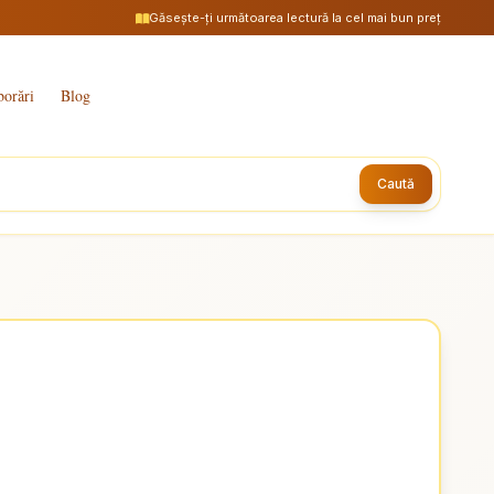
Găsește-ți următoarea lectură la cel mai bun preț
borări
Blog
Caută