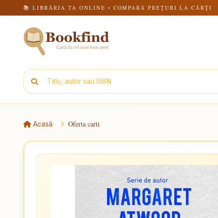
📚 LIBRĂRIA TA ONLINE • COMPARĂ PREȚURI LA CĂRȚI
Oferta carti
Acasă