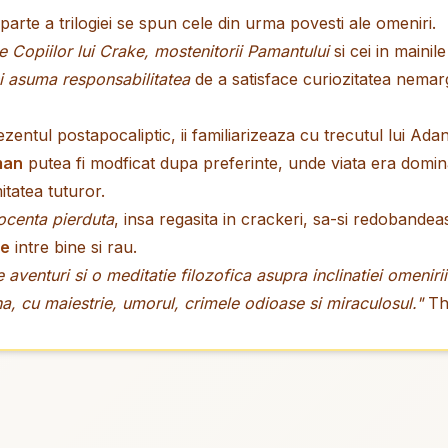
a parte a trilogiei se spun cele din urma povesti ale omeniri.
 Copiilor lui Crake, mostenitorii Pamantului
si cei in mainil
si asuma responsabilitatea
de a satisface curiozitatea nemargi
ntul postapocaliptic, ii familiarizeaza cu trecutul lui Adan
man
putea fi modficat dupa preferinte, unde viata era domin
itatea tuturor.
ocenta pierduta
, insa regasita in crackeri, sa-si redobandeas
re
intre bine si rau.
aventuri si o meditatie filozofica asupra inclinatiei omenirii
na, cu maiestrie, umorul, crimele odioase si miraculosul."
Th