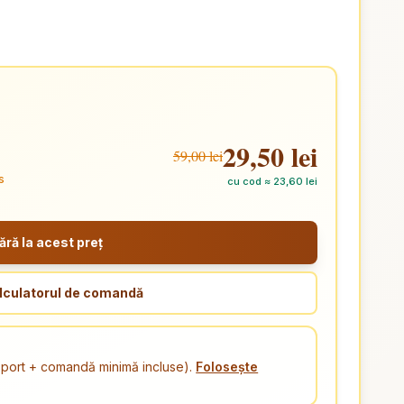
29,50 lei
59,00 lei
s
cu cod ≈ 23,60 lei
ă la acest preț
lculatorul de comandă
ansport + comandă minimă incluse).
Folosește