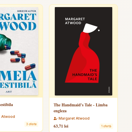
stibila
The Handmaid's Tale - Limba
engleza
t Atwood
Margaret Atwood
3 oferte
63,71 lei
1 ofertă