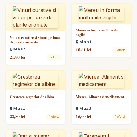
Mereu in forma multumita
argilei
Vinuri curative si vinuri pe baza
de plante aromate
M.a.s.t
18,61 lei
M.a.s.t
3 oferte
21,80 lei
3 oferte
Cresterea reginelor de albine
Mierea. Aliment si medicament
M.a.s.t
M.a.s.t
22,80 lei
16,00 lei
4 oferte
1 ofertă