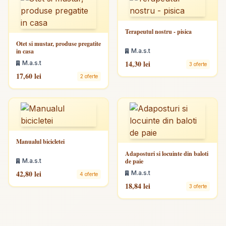
Terapeutul nostru - pisica
Otet si mustar, produse pregatite
in casa
M.a.s.t
14,30 lei
M.a.s.t
3 oferte
17,60 lei
2 oferte
Manualul bicicletei
Adaposturi si locuinte din baloti
M.a.s.t
de paie
42,80 lei
M.a.s.t
4 oferte
18,84 lei
3 oferte