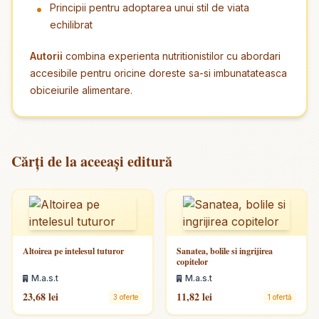
Principii pentru adoptarea unui stil de viata
echilibrat
Autorii
combina experienta nutritionistilor cu abordari
accesibile pentru oricine doreste sa-si imbunatateasca
obiceiurile alimentare.
Cărți de la aceeași editură
Altoirea pe intelesul tuturor
Sanatea, bolile si ingrijirea
copitelor
M.a.s.t
M.a.s.t
23,68 lei
11,82 lei
3 oferte
1 ofertă