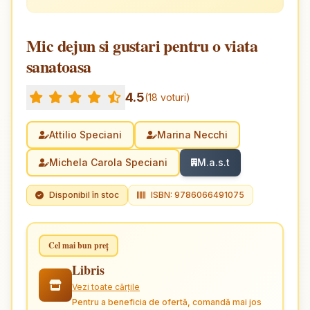
Mic dejun si gustari pentru o viata
sanatoasa
4.5
(18 voturi)
Attilio Speciani
Marina Necchi
Michela Carola Speciani
M.a.s.t
Disponibil în stoc
ISBN: 9786066491075
Cel mai bun preț
Libris
Vezi toate cărțile
Pentru a beneficia de ofertă, comandă mai jos