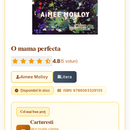
O mama perfecta
4.8
(5 voturi)
Aimee Molloy
Litera
Disponibil în stoc
ISBN: 9786063329135
Cel mai bun preț
Carturesti
Vezi toate cărțile