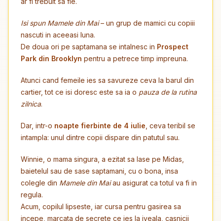
ar fi trebuit sa fie.
Isi spun Mamele din Mai
– un grup de mamici cu copiii
nascuti in aceeasi luna.
De doua ori pe saptamana se intalnesc in
Prospect
Park din Brooklyn
pentru a petrece timp impreuna.
Atunci cand femeile ies sa savureze ceva la barul din
cartier, tot ce isi doresc este sa ia o
pauza de la rutina
zilnica
.
Dar, intr-o
noapte fierbinte de 4 iulie
, ceva teribil se
intampla: unul dintre copii dispare din patutul sau.
Winnie, o mama singura, a ezitat sa lase pe Midas,
baietelul sau de sase saptamani, cu o bona, insa
colegle din
Mamele din Mai
au asigurat ca totul va fi in
regula.
Acum, copilul lipseste, iar cursa pentru gasirea sa
incepe, marcata de secrete ce ies la iveala, casnicii