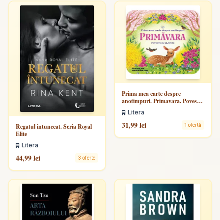
Prima mea carte despre
anotimpuri. Primavara. Poveste
cu clapete. Bebe invata
Litera
31,99 lei
1 ofertă
Regatul intunecat. Seria Royal
Elite
Litera
44,99 lei
3 oferte