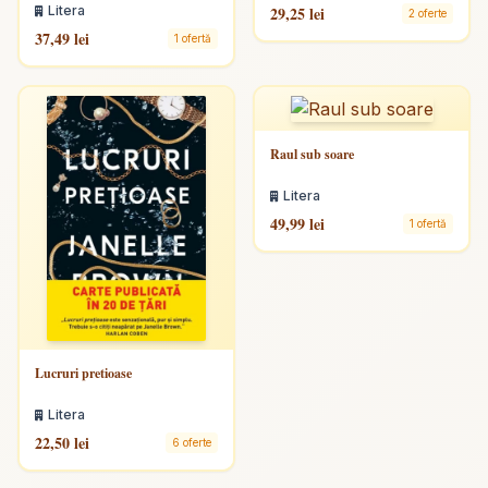
succesului si exceleaza in afaceri
29,25 lei
Litera
2 oferte
37,49 lei
1 ofertă
Raul sub soare
Litera
49,99 lei
1 ofertă
Lucruri pretioase
Litera
22,50 lei
6 oferte