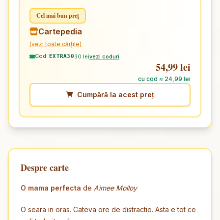
Cel mai bun preț
Cartepedia
(vezi toate cărțile)
Cod:
30 lei
vezi coduri
EXTRA30
54,99 lei
cu cod ≈ 24,99 lei
Cumpără la acest preț
Despre carte
O mama perfecta
de
Aimee Molloy
O seara in oras. Cateva ore de distractie. Asta e tot ce