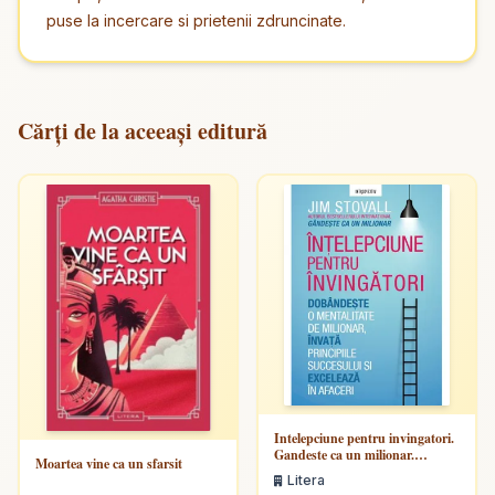
puse la incercare si prietenii zdruncinate.
Cărți de la aceeași editură
Intelepciune pentru invingatori.
Gandeste ca un milionar.
Moartea vine ca un sfarsit
Dobandeste o mentalitate de
Litera
milionar, invata principiile