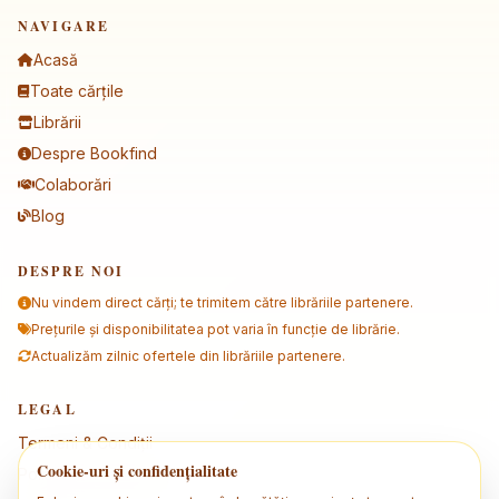
NAVIGARE
Acasă
Toate cărțile
Librării
Despre Bookfind
Colaborări
Blog
DESPRE NOI
Nu vindem direct cărți; te trimitem către librăriile partenere.
Prețurile și disponibilitatea pot varia în funcție de librărie.
Actualizăm zilnic ofertele din librăriile partenere.
LEGAL
Termeni & Condiții
Cookie-uri și confidențialitate
Politica de confidențialitate