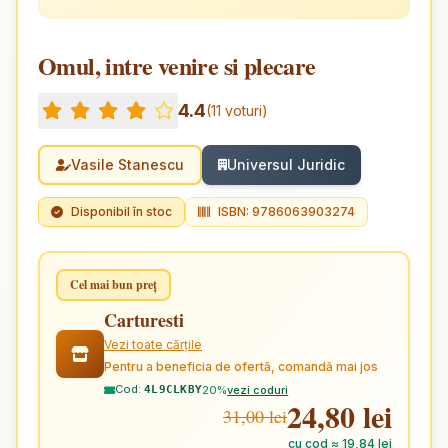
Omul, intre venire si plecare
4.4
(11 voturi)
Vasile Stanescu
Universul Juridic
Disponibil în stoc
ISBN: 9786063903274
Cel mai bun preț
Carturesti
Vezi toate cărțile
Pentru a beneficia de ofertă, comandă mai jos
Cod:
20%
vezi coduri
4L9CLKBY
24,80 lei
31,00 lei
cu cod ≈ 19,84 lei