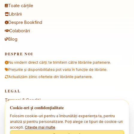
Toate cărțile
Librării
Despre Bookfind
Colaborări
Blog
DESPRE NOI
Nu vindem direct cărți; te trimitem către librăriile partenere.
Prețurile și disponibilitatea pot varia în funcție de librărie.
Actualizăm zilnic ofertele din librăriile partenere.
LEGAL
Termeni & Condiții
Cookie-uri și confidențialitate
Politica de confidențialitate
Folosim cookie-uri pentru a îmbunătăți experiența ta, pentru
Politica de cookies
analiză și pentru personalizare. Poți alege ce tipuri de cookie-uri
ANPC
accepti.
Citește mai multe