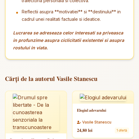
traiectoria personala si colectiva.
Reflectii asupra **motivatiei** si **destinului** in
cadrul unei realitati factuale si ideatice.
Lucrarea se adreseaza celor interesati sa priveasca
in profunzime asupra ciclicitatii existentei si asupra
rostului in viata.
Cărți de la autorul Vasile Stanescu
Elogiul adevarului
Vasile Stanescu
24,80 lei
1 ofertă