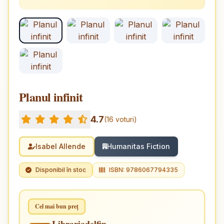
Planul infinit
4.7
(16 voturi)
Isabel Allende
Humanitas Fiction
Disponibil în stoc
ISBN: 9786067794335
Cel mai bun preț