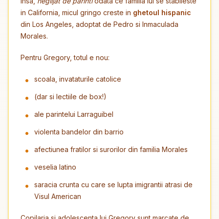
Insa,
neglijat de parinti
odata ce familia lui se stabileste
in California, micul gringo creste in
ghetoul hispanic
din Los Angeles, adoptat de Pedro si Inmaculada
Morales.
Pentru Gregory, totul e nou:
scoala, invataturile catolice
(dar si lectiile de box!)
ale parintelui Larraguibel
violenta bandelor din barrio
afectiunea fratilor si surorilor din familia Morales
veselia latino
saracia crunta cu care se lupta imigrantii atrasi de
Visul American
Copilaria si adolescenta lui Gregory sunt marcate de