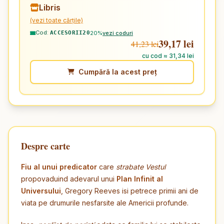
Libris
(vezi toate cărțile)
Cod:
20%
vezi coduri
ACCESORII20
39,17 lei
41,23 lei
cu cod ≈ 31,34 lei
Cumpără la acest preț
Despre carte
Fiu al unui predicator
care
strabate Vestul
propovaduind adevarul unui
Plan Infinit al
Universului
, Gregory Reeves isi petrece primii ani de
viata pe drumurile nesfarsite ale Americii profunde.