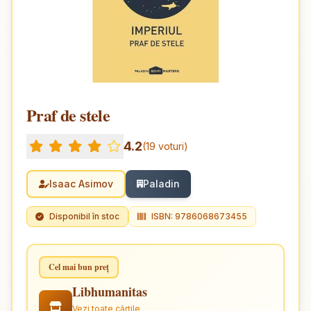
Praf de stele
4.2
(19 voturi)
Isaac Asimov
Paladin
Disponibil în stoc
ISBN: 9786068673455
Cel mai bun preț
Libhumanitas
Vezi toate cărțile