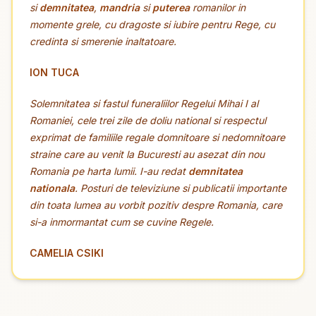
si
demnitatea
,
mandria
si
puterea
romanilor in
momente grele, cu
dragoste
si
iubire
pentru Rege, cu
credinta
si
smerenie
inaltatoare.
ION TUCA
Solemnitatea si fastul funeraliilor Regelui Mihai I al
Romaniei, cele trei zile de doliu national si respectul
exprimat de familiile regale domnitoare si nedomnitoare
straine care au venit la Bucuresti au asezat din nou
Romania pe harta lumii. I-au redat
demnitatea
nationala
. Posturi de televiziune si publicatii importante
din toata lumea au vorbit pozitiv despre Romania, care
si-a inmormantat cum se cuvine Regele.
CAMELIA CSIKI