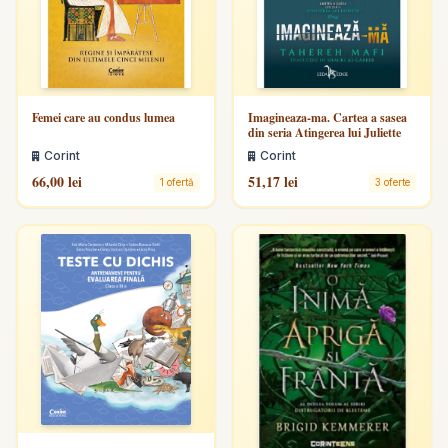
Femei care au condus lumea
Imagineaza-ma. Cartea a sasea
din seria Atingerea lui Juliette
Corint
Corint
66,00 lei
51,17 lei
1 ofertă
3 oferte