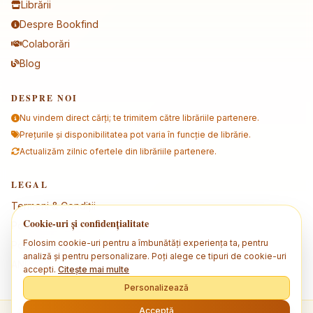
Librării
Despre Bookfind
Colaborări
Blog
DESPRE NOI
Nu vindem direct cărți; te trimitem către librăriile partenere.
Prețurile și disponibilitatea pot varia în funcție de librărie.
Actualizăm zilnic ofertele din librăriile partenere.
LEGAL
Termeni & Condiții
Cookie-uri și confidențialitate
Politica de confidențialitate
Folosim cookie-uri pentru a îmbunătăți experiența ta, pentru
Politica de cookies
analiză și pentru personalizare. Poți alege ce tipuri de cookie-uri
ANPC
accepti.
Citește mai multe
Personalizează
Acceptă