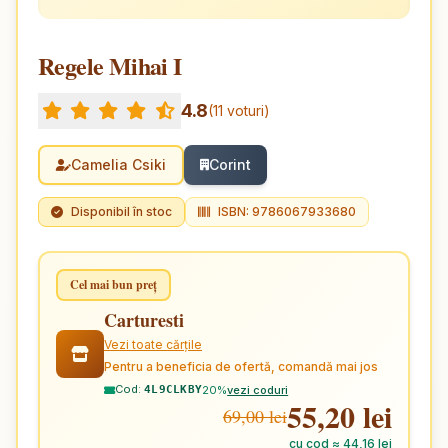
Regele Mihai I
4.8
(11 voturi)
Camelia Csiki
Corint
Disponibil în stoc
ISBN: 9786067933680
Cel mai bun preț
Carturesti
Vezi toate cărțile
Pentru a beneficia de ofertă, comandă mai jos
Cod:
20%
vezi coduri
4L9CLKBY
55,20 lei
69,00 lei
cu cod ≈ 44,16 lei