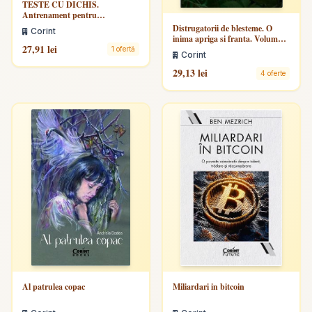
TESTE CU DICHIS.
Antrenament pentru
EVALUAREA FINALĂ – Clasa
Distrugatorii de blesteme. O
Corint
a III-a
inima apriga si franta. Volumul
27,91 lei
2
1 ofertă
Corint
29,13 lei
4 oferte
Al patrulea copac
Miliardari in bitcoin