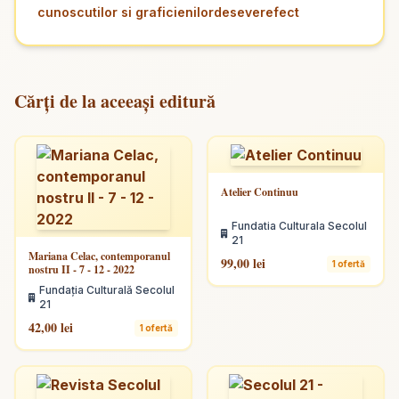
cunoscutilor
si
graficienilor
de
sever
efect
Cărți de la aceeași editură
Atelier Continuu
Fundatia Culturala Secolul
21
Mariana Celac, contemporanul
99,00 lei
1 ofertă
nostru II - 7 - 12 - 2022
Fundaţia Culturală Secolul
21
42,00 lei
1 ofertă