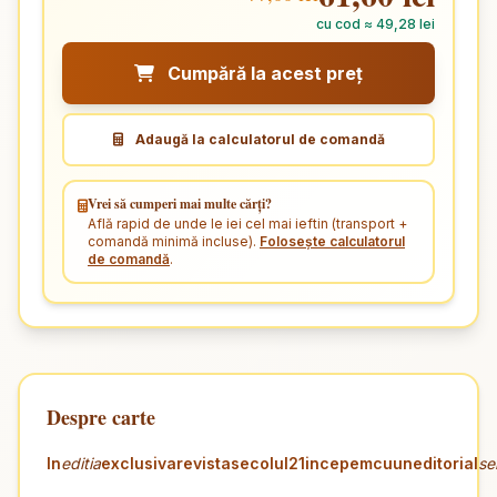
cu cod ≈ 49,28 lei
Cumpără la acest preț
Adaugă la calculatorul de comandă
Vrei să cumperi mai multe cărți?
Află rapid de unde le iei cel mai ieftin (transport +
comandă minimă incluse).
Folosește calculatorul
de comandă
.
Despre carte
In
editia
exclusiva
revista
secolul
21
incepem
cu
un
editorial
se