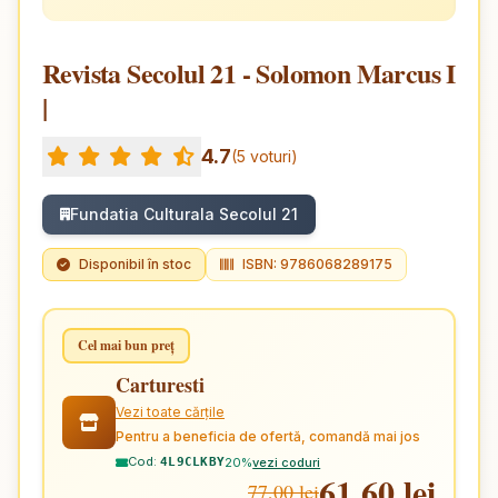
Revista Secolul 21 - Solomon Marcus I
|
4.7
(5 voturi)
Fundatia Culturala Secolul 21
Disponibil în stoc
ISBN: 9786068289175
Cel mai bun preț
Carturesti
Vezi toate cărțile
Pentru a beneficia de ofertă, comandă mai jos
Cod:
20%
vezi coduri
4L9CLKBY
61,60 lei
77,00 lei