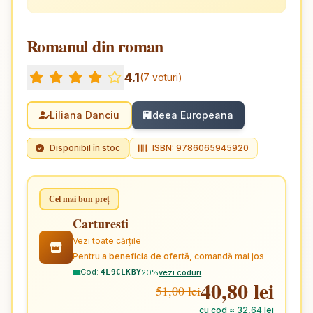
Romanul din roman
4.1
(7 voturi)
Liliana Danciu
Ideea Europeana
Disponibil în stoc
ISBN: 9786065945920
Cel mai bun preț
Carturesti
Vezi toate cărțile
Pentru a beneficia de ofertă, comandă mai jos
Cod:
20%
vezi coduri
4L9CLKBY
40,80 lei
51,00 lei
cu cod ≈ 32,64 lei