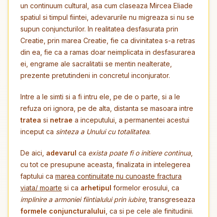
un continuum cultural, asa cum claseaza Mircea Eliade
spatiul si timpul fiintei, adevarurile nu migreaza si nu se
supun conjuncturilor. In realitatea desfasurata prin
Creatie, prin marea Creatie, fie ca divinitatea s-a retras
din ea, fie ca a ramas doar neimplicata in desfasurarea
ei, engrame ale sacralitatii se mentin nealterate,
prezente pretutindeni in concretul inconjurator.
Intre a le simti si a fi intru ele, pe de o parte, si a le
refuza ori ignora, pe de alta, distanta se masoara intre
tratea
si
netrae
a inceputului, a permanentei acestui
inceput ca
sinteza a Unului cu totalitatea
.
De aici,
adevarul
ca
exista poate fi o initiere continua
,
cu tot ce presupune aceasta, finalizata in intelegerea
faptului ca
marea continuitate nu cunoaste fractura
viata/ moarte
si ca
arhetipul
formelor erosului, ca
implinire a armoniei fiintialului prin iubire
, transgreseaza
formele conjuncturalului
, ca si pe cele ale finitudinii.