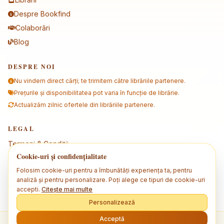
Despre Bookfind
Colaborări
Blog
DESPRE NOI
Nu vindem direct cărți; te trimitem către librăriile partenere.
Prețurile și disponibilitatea pot varia în funcție de librărie.
Actualizăm zilnic ofertele din librăriile partenere.
LEGAL
Termeni & Condiții
Cookie-uri și confidențialitate
Politica de confidențialitate
Folosim cookie-uri pentru a îmbunătăți experiența ta, pentru
Politica de cookies
analiză și pentru personalizare. Poți alege ce tipuri de cookie-uri
ANPC
accepti.
Citește mai multe
Personalizează
Acceptă
© 2026 Bookfind. Toate drepturile rezervate.