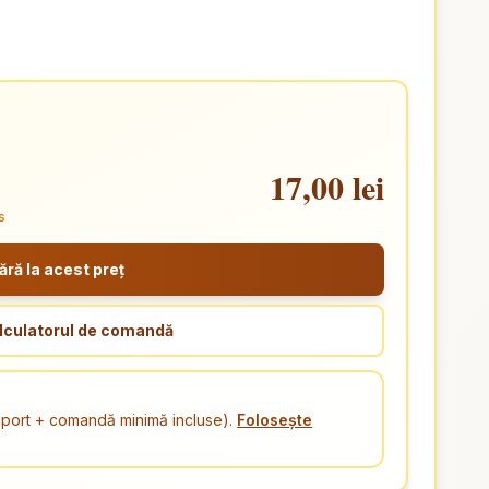
17,00 lei
s
ă la acest preț
lculatorul de comandă
ansport + comandă minimă incluse).
Folosește