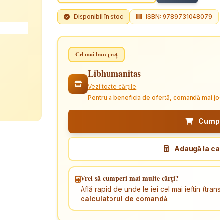
Disponibil în stoc
ISBN: 9789731048079
Cel mai bun preț
Libhumanitas
Vezi toate cărțile
Pentru a beneficia de ofertă, comandă mai jo
Cumpăr
Adaugă la ca
Vrei să cumperi mai multe cărți?
Află rapid de unde le iei cel mai ieftin (tr
calculatorul de comandă
.