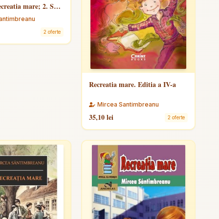
ecreatia mare; 2. Sa
ba fara catalog
antimbreanu
2 oferte
Recreatia mare. Editia a IV-a
Mircea Santimbreanu
35,10 lei
2 oferte