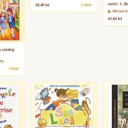
carti): 1. R
18,40 lei
2 oferte
stam de vor
Mircea S
43,84 lei
 catalog
nu
1 ofertă