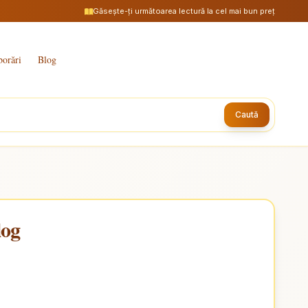
Găsește-ți următoarea lectură la cel mai bun preț
borări
Blog
Caută
log