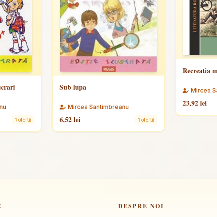
Recreatia 
ucrari
Sub lupa
Mircea S
23,92 lei
nu
Mircea Santimbreanu
6,52 lei
1 ofertă
1 ofertă
E
DESPRE NOI