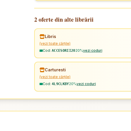
2 oferte din alte librării
Libris
(vezi toate cărțile)
Cod:
20%
vezi coduri
ACCESORII20
Carturesti
(vezi toate cărțile)
Cod:
20%
vezi coduri
4L9CLKBY