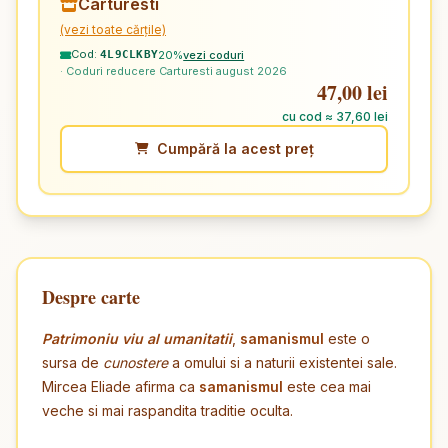
Carturesti
(vezi toate cărțile)
Cod:
20%
vezi coduri
4L9CLKBY
· Coduri reducere Carturesti august 2026
47,00 lei
cu cod ≈ 37,60 lei
Cumpără la acest preț
Despre carte
Patrimoniu viu al umanitatii
,
samanismul
este o
sursa de
cunostere
a omului si a naturii existentei sale.
Mircea Eliade afirma ca
samanismul
este cea mai
veche si mai raspandita traditie oculta.