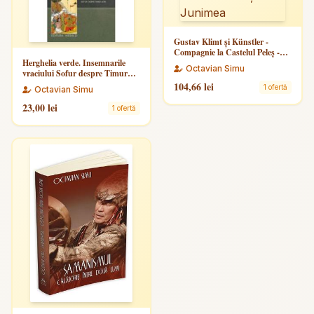
Gustav Klimt și Künstler -
Compagnie la Castelul Peleș -
Herghelia verde. Insemnarile
Junimea
Octavian Simu
vraciului Sofur despre Timur
Lenk
104,66 lei
1 ofertă
Octavian Simu
23,00 lei
1 ofertă