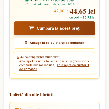
Cod:
20%
vezi coduri
ACCESORII20
· Coduri reducere Libris august 2026
44,65 lei
47,00 lei
cu cod ≈ 35,72 lei
Cumpără la acest preț
Adaugă la calculatorul de comandă
Vrei să cumperi mai multe cărți?
Află rapid de unde le iei cel mai ieftin (transport +
comandă minimă incluse).
Folosește calculatorul
de comandă
.
1 ofertă din alte librării