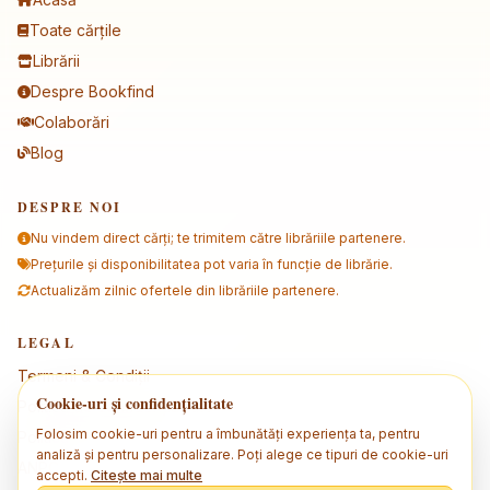
Toate cărțile
Librării
Despre Bookfind
Colaborări
Blog
DESPRE NOI
Nu vindem direct cărți; te trimitem către librăriile partenere.
Prețurile și disponibilitatea pot varia în funcție de librărie.
Actualizăm zilnic ofertele din librăriile partenere.
LEGAL
Termeni & Condiții
Cookie-uri și confidențialitate
Politica de confidențialitate
Folosim cookie-uri pentru a îmbunătăți experiența ta, pentru
Politica de cookies
analiză și pentru personalizare. Poți alege ce tipuri de cookie-uri
ANPC
accepti.
Citește mai multe