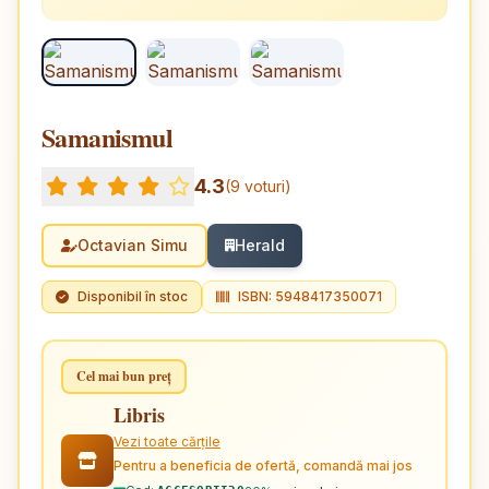
Samanismul
4.3
(9 voturi)
Octavian Simu
Herald
Disponibil în stoc
ISBN: 5948417350071
Cel mai bun preț
Libris
Vezi toate cărțile
Pentru a beneficia de ofertă, comandă mai jos