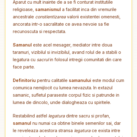
Aparut cu mult inainte de a se fi conturat institutiile
religioase,
samanismul
a facilitat inca din vremurile
ancestrale
constientizarea
valorii existentei omenesti,
ancorata intr-o sacralitate ce avea nevoie sa fie
recunoscuta si respectata.
Samanul
este acel mesager, mediator intre doua
taramuri, vizibilul si invizibilul, avand rolul de a stabili o
legatura cu
sacrul
in folosul intregii comunitati din care
face parte.
Definitoriu
pentru calitatile
samanului
este modul cum
comunica nemijlocit cu lumea nevazuta. In extazul
samanic, sufletul paraseste corpul fizic si patrunde in
lumea de dincolo, unde dialogheaza cu spiritele.
Restabilind astfel
legatura
dintre sacru si profan,
samanul
nu numai ca obtine binele semenilor sai, dar
le reveleaza acestora stransa
legatura
ce exista intre