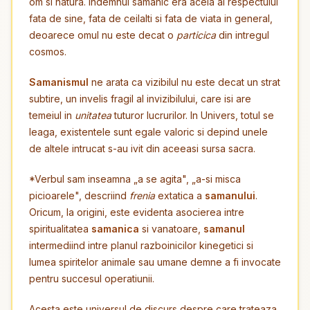
om si natura. Indemnul samanic era acela al respectului
fata de sine, fata de ceilalti si fata de viata in general,
deoarece omul nu este decat o
particica
din intregul
cosmos.
Samanismul
ne arata ca vizibilul nu este decat un strat
subtire, un invelis fragil al invizibilului, care isi are
temeiul in
unitatea
tuturor lucrurilor. In Univers, totul se
leaga, existentele sunt egale valoric si depind unele
de altele intrucat s-au ivit din aceeasi sursa sacra.
*Verbul sam inseamna „a se agita", „a-si misca
picioarele", descriind
frenia
extatica a
samanului
.
Oricum, la origini, este evidenta asocierea intre
spiritualitatea
samanica
si vanatoare,
samanul
intermediind intre planul razboinicilor kinegetici si
lumea spiritelor animale sau umane demne a fi invocate
pentru succesul operatiunii.
Acesta este universul de discurs despre care trateaza,