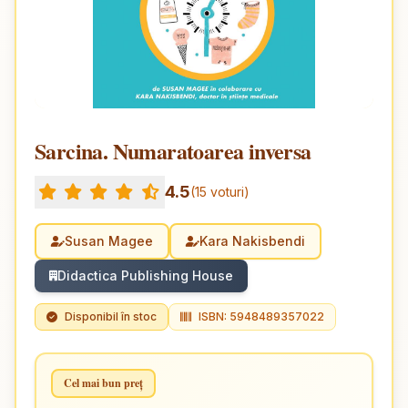
Sarcina. Numaratoarea inversa
4.5
(15 voturi)
Susan Magee
Kara Nakisbendi
Didactica Publishing House
Disponibil în stoc
ISBN: 5948489357022
Cel mai bun preț