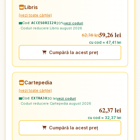
Libris
(vezi toate cărțile)
Cod:
20%
vezi coduri
ACCESORII20
· Coduri reducere Libris august 2026
59,26 lei
62,38 lei
cu cod ≈ 47,41 lei
Cumpără la acest preț
Cartepedia
(vezi toate cărțile)
Cod:
30 lei
vezi coduri
EXTRA30
· Coduri reducere Cartepedia august 2026
62,37 lei
cu cod ≈ 32,37 lei
Cumpără la acest preț